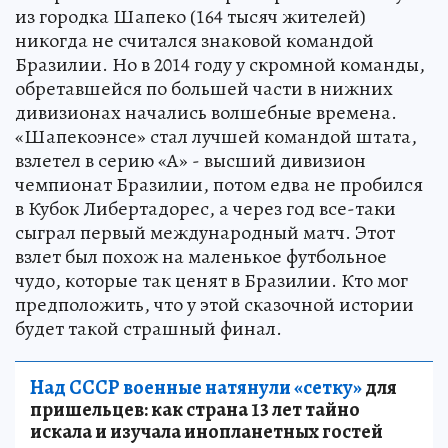
из городка Шапеко (164 тысяч жителей)
никогда не считался знаковой командой
Бразилии. Но в 2014 году у скромной команды,
обретавшейся по большей части в нижних
дивизионах начались волшебные времена.
«Шапекоэнсе» стал лучшей командой штата,
взлетел в серию «А» - высший дивизион
чемпионат Бразилии, потом едва не пробился
в Кубок Либертадорес, а через год все-таки
сыграл первый международный матч. Этот
взлет был похож на маленькое футбольное
чудо, которые так ценят в Бразилии. Кто мог
предположить, что у этой сказочной истории
будет такой страшный финал.
Над СССР военные натянули «сетку»
для
пришельцев: как страна 13 лет тайно
искала и изучала инопланетных гостей