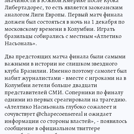
значимости в Южной Америке после Кубка
Либертадорес, то есть является заокеанским
аналогом Лиги Европы. Первый матч финала
должен был состояться в ночь на 1 декабря по
московскому времени в Колумбии. Играть
бразильцы собирались с местным «Атлетико
Насьональ».
Два предстоящих матча финала были самыми
важными в истории не слишком звездного
клуба Бразилии. Именно поэтому самолет был
набит журналистами - вместе с игроками на в
Колумбии летели больше двадцати
представителей СМИ. Соперники по финалу
одними из первых среагировали на трагедию.
«Ателтико Насиьональ глубоко сожалеет и
сочувствует @chapecoensereal и ожидает
информации со стороны властей», - появилось
сообщение в официальном твиттере