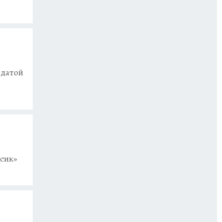
 датой
сик»