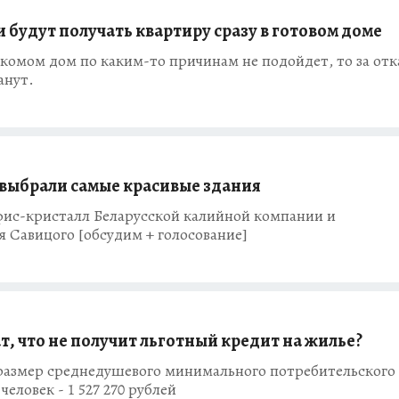
будут получать квартиру сразу в готовом доме
омом дом по каким-то причинам не подойдет, то за отка
анут.
выбрали самые красивые здания
офис-кристалл Беларусской калийной компании и
 Савицого [обсудим + голосование]
ат, что не получит льготный кредит на жилье?
 размер среднедушевого минимального потребительского
еловек - 1 527 270 рублей