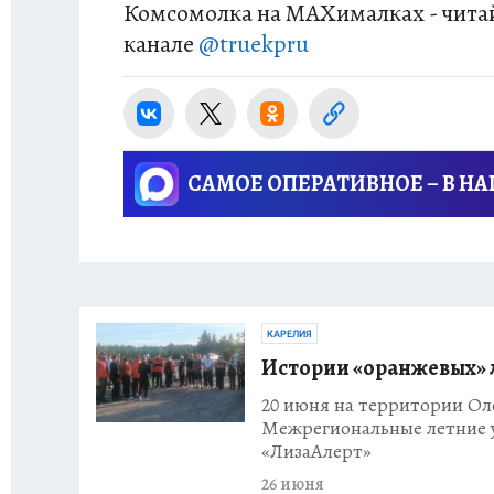
Комсомолка на MAXималках - читай
канале
@truekpru
САМОЕ ОПЕРАТИВНОЕ – В Н
КАРЕЛИЯ
Истории «оранжевых»
20 июня на территории Ол
Межрегиональные летние у
«ЛизаАлерт»
26 июня