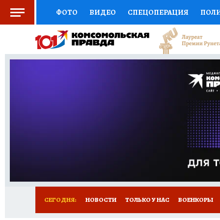
ФОТО
ВИДЕО
СПЕЦОПЕРАЦИЯ
ПОЛ
СОЦПОДДЕРЖКА
НАУКА
СПОРТ
КО
ВЫБОР ЭКСПЕРТОВ
ДОКТОР
ФИНАНС
КНИЖНАЯ ПОЛКА
ПРОГНОЗЫ НА СПОРТ
ПРЕСС-ЦЕНТР
НЕДВИЖИМОСТЬ
ТЕЛЕ
РАДИО КП
РЕКЛАМА
ТЕСТЫ
НОВОЕ 
СЕГОДНЯ:
НОВОСТИ
ТОЛЬКО У НАС
ВОЕНКОРЫ