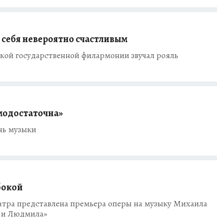
ю себя невероятно счастливым
ской государственной филармонии звучал рояль
модостаточна»
нь музыки
бокой
атра представлена премьера оперы на музыку Михаила
н и Людмила»