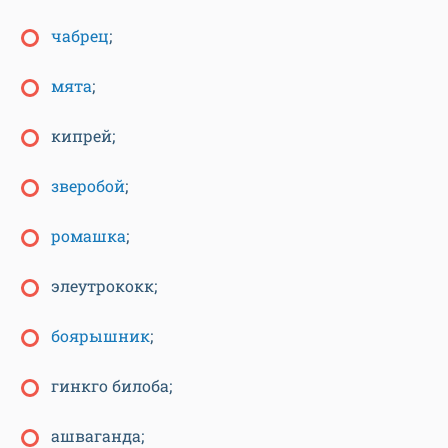
чабрец
;
мята
;
кипрей;
зверобой
;
ромашка
;
элеутрококк;
боярышник
;
гинкго билоба;
ашваганда;