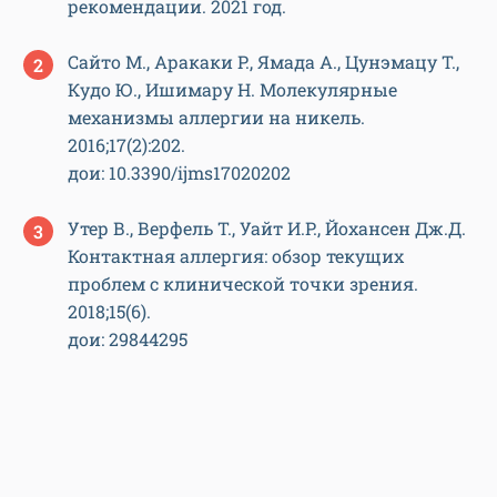
рекомендации. 2021 год.
Сайто М., Аракаки Р., Ямада А., Цунэмацу Т.,
Кудо Ю., Ишимару Н. Молекулярные
механизмы аллергии на никель.
2016;17(2):202.
дои: 10.3390/ijms17020202
Утер В., Верфель Т., Уайт И.Р., Йохансен Дж.Д.
Контактная аллергия: обзор текущих
проблем с клинической точки зрения.
2018;15(6).
дои: 29844295