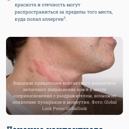
краснота и отечность могут
распространиться за пределы того места,
3
куда попал аллерген
.
Внешние проявления контактного дерматита
включают покраснение кожи в месте
соприкосновения с раздражителем, возможно
появление пузырьков и мокнутия. Фото: Global
Look Press/Globallook