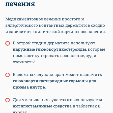
лечения
Медикаментозное лечение простого и
аллергического контактных дерматитов сходно
и зависит от клинической картины воспаления.
В острой стадии дерматита используют
наружные
глюкокортикостероиды
, которые
помогают купировать воспаление, зуд и
1
отечность
.
В сложных случаях врач может назначить
глюкокортикостероидные гормоны для
приема внутрь
.
Для уменьшения зуда также используются
антигистаминные средства
в таблетках и
уколах.