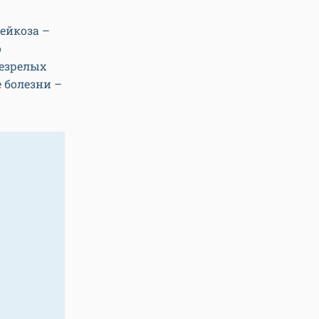
ейкоза –
о
незрелых
 болезни –