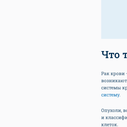
Что 
Рак крови 
возникают 
системы к
систему
.
Опухоли, 
и классиф
клеток.