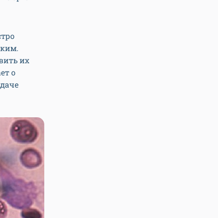
стро
ским.
вить их
ет о
сдаче