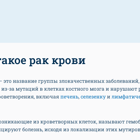
такое рак крови
– это название группы злокачественных заболеваний,
из-за мутаций в клетках костного мозга и нарушают 
роветворения, включая
печень
,
селезенку
и
лимфатич
возникающие из кроветворных клеток, называют гемо
ицируют болезнь, исходя из локализации этих мутир