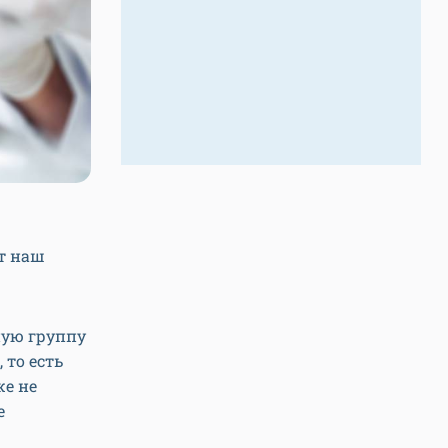
ет наш
ную группу
 то есть
е не
е