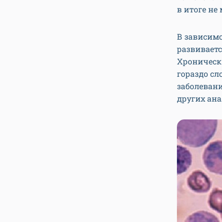
в итоге не
В зависимо
развиваетс
Хроническ
гораздо сл
заболевани
других ана