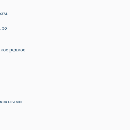
озы.
 то
кое редкое
о важными