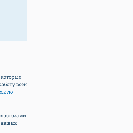
 которые
работу всей
ескую
бластозами
овавших