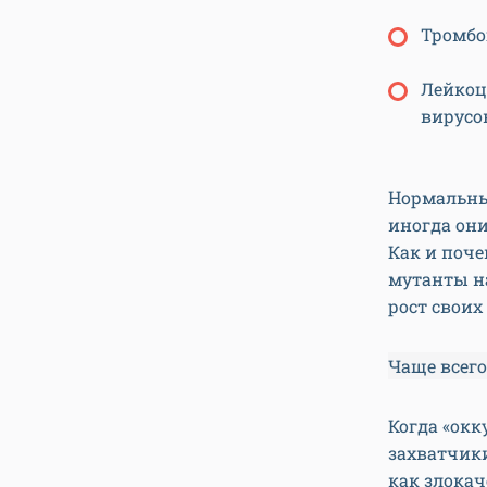
Тромбо
Лейкоц
вирусо
Нормальны
иногда они
Как и поче
мутанты н
рост своих
Чаще всег
Когда «окк
захватчики
как злока