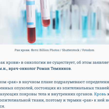
Рак крови. Фото: Billion Photos / Shutterstock / Fotodom
ак крови» в онкологии не существует, об этом заявля
м.н., врач-онколог Роман Темников
.
ном «рак» в научном плане подразумевают определен
енных опухолей, состоящих из эпителиальных тканей,
разующих покровы тела и внутренних органов.
Кровь
ж
 эпителиальной ткани, поэтому и термин «рак» к ней н
ся.