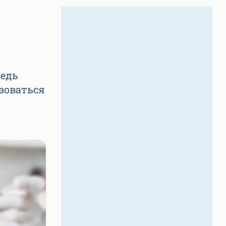
ведь
азоваться