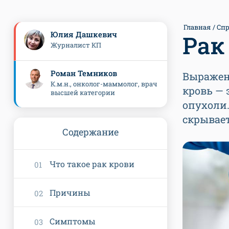
Главная
Спр
Юлия Дашкевич
Рак
Журналист КП
Роман Темников
Выражени
К.м.н., онколог-маммолог, врач
кровь — 
высшей категории
опухоли.
скрывает
Содержание
Что такое рак крови
Причины
Симптомы