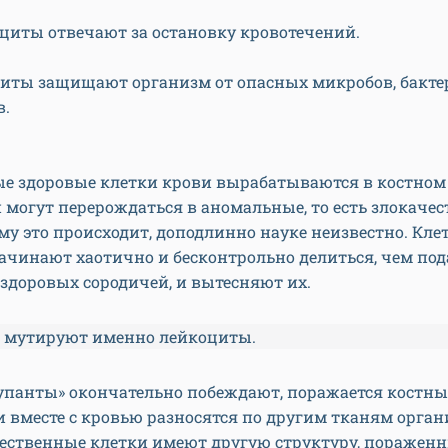
циты отвечают за остановку кровотечений.
иты защищают организм от опасных микробов, бакте
в.
е здоровые клетки крови вырабатываются в костном 
 могут перерождаться в аномальные, то есть злокаче
му это происходит, доподлинно науке неизвестно. Кле
ачинают хаотично и бесконтрольно делиться, чем по
 здоровых сородичей, и вытесняют их.
о мутируют именно лейкоциты.
упанты» окончательно побеждают, поражается костный
 вместе с кровью разносятся по другим тканям орган
чественные клетки имеют другую структуру, поражен