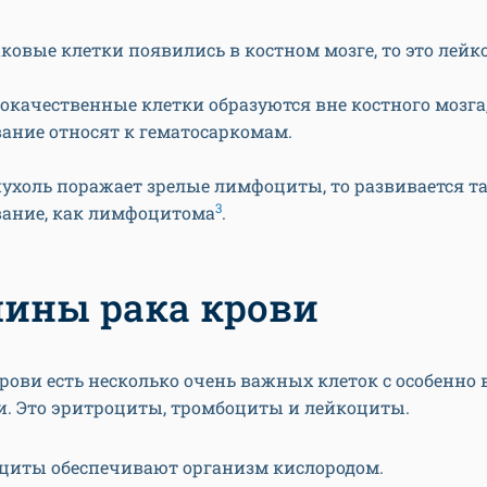
ковые клетки появились в костном мозге, то это лейк
локачественные клетки образуются вне костного мозга,
вание относят к гематосаркомам.
пухоль поражает зрелые лимфоциты, то развивается та
3
вание, как лимфоцитома
.
ины рака крови
крови есть несколько очень важных клеток с особенн
. Это эритроциты, тромбоциты и лейкоциты.
циты обеспечивают организм кислородом.