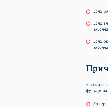
Если ра
Если з
заболе
Если о
заболе
Прич
В составе 
функциями
Эритро