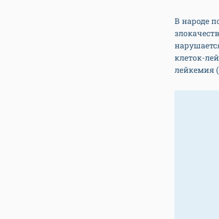
В народе п
злокачеств
нарушаетс
клеток-лей
лейкемия (