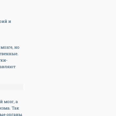
рий и
мозге, но
ственные.
тки-
давляют
 мозг, а
изма. Так
ные органы