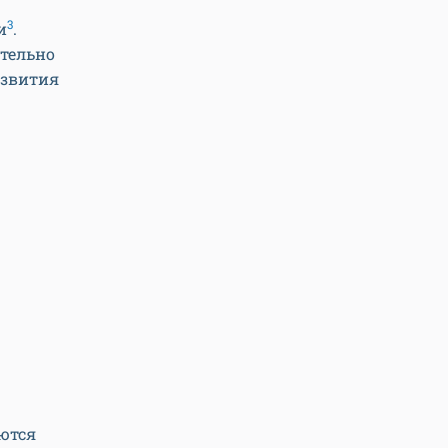
3
и
.
ательно
азвития
ются