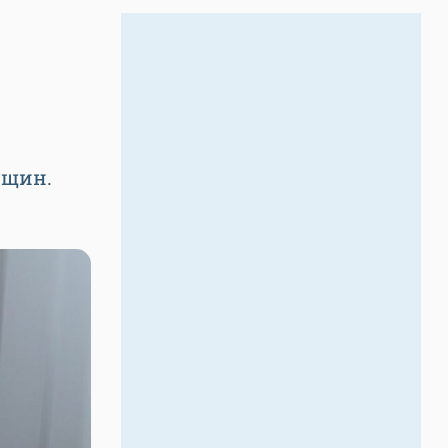
нщин.