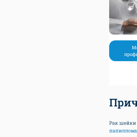
М
проф
Прич
Рак шейки 
папилломы