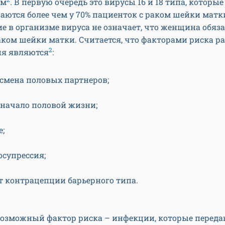
ым
. В первую очередь это вирусы 16 и 18 типа, которые
ются более чем у 70% пациенток с раком шейки матк
е в организме вируса не означает, что женщина обяз
аком шейки матки. Считается, что факторами риска р
2
ия являются
:
 смена половых партнеров;
 начало половой жизни;
е;
супрессия;
от контрацепции барьерного типа.
возможный фактор риска – инфекции, которые переда