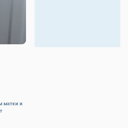
м матки и
т