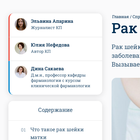
Главная
Спр
Эльвина Апарина
Рак
Журналист КП
Юлия Нефедова
Рак шей
Автор КП
заболева
Вызывае
Дина Сакаева
Д.м.н., профессор кафедры
фармакологии с курсом
клинической фармакологии
Содержание
Что такое рак шейки
матки