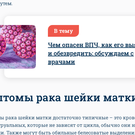
утем.
В тему
Чем опасен ВПЧ, как его в
и обезвредить: обсуждаем с
врачами
томы рака шейки матк
ы рака шейки матки достаточно типичные – это кро
руальных, которые не зависят от цикла, обычно они
и. Также могут быть обильные белесоватые выделени