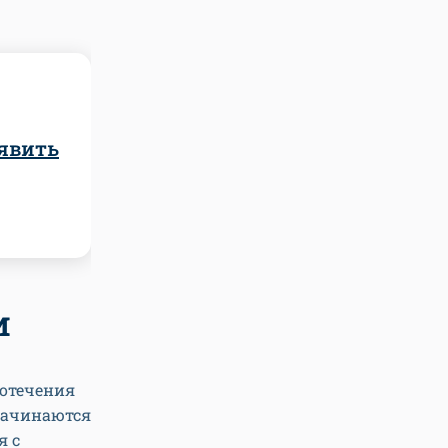
ыявить
и
вотечения
 начинаются
я с