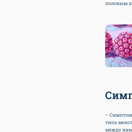
половым п
Симп
– Симптом
типа менст
между ним