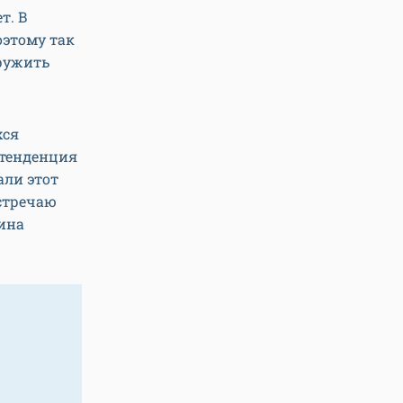
т. В
оэтому так
ружить
хся
 тенденция
али этот
встречаю
Дина