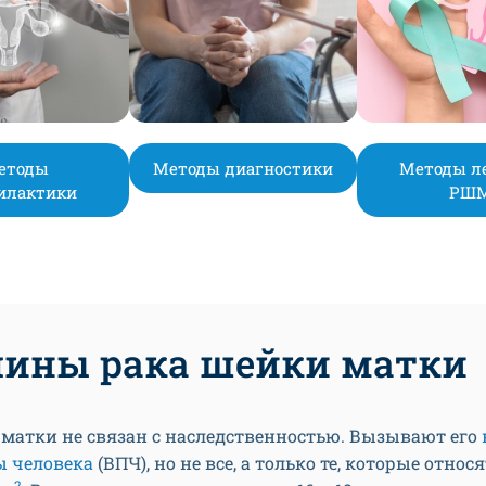
етоды
Методы диагностики
Методы л
илактики
РШ
ины рака шейки матки
матки не связан с наследственностью. Вызывают его
 человека
(ВПЧ), но не все, а только те, которые относя
2