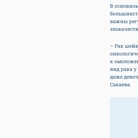
В основно
большинств
важны рег
злокачест
– Рак шей
онкологич
к омоложен
вид рака у
даже девоч
Сакаева.