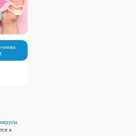
ечения
М
вирусы
тся к