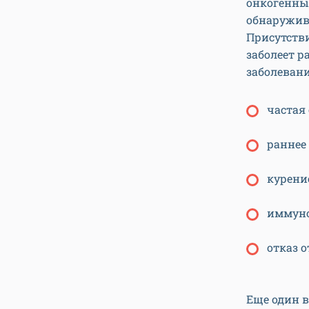
онкогенн
обнаружива
Присутстви
заболеет р
заболеван
частая
раннее
курени
иммуно
отказ 
Еще один 