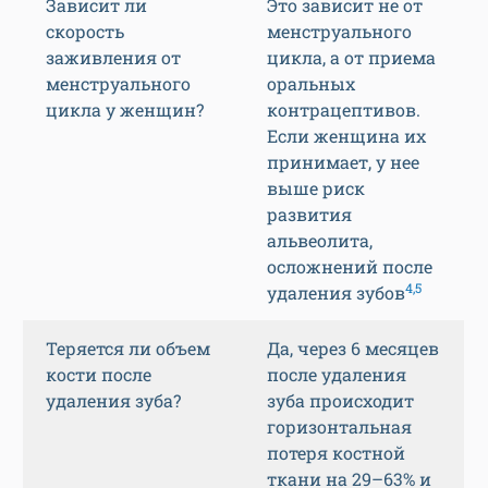
Зависит ли
Это зависит не от
скорость
менструального
заживления от
цикла, а от приема
менструального
оральных
цикла у женщин?
контрацептивов.
Если женщина их
принимает, у нее
выше риск
развития
альвеолита,
осложнений после
4,5
удаления зубов
Теряется ли объем
Да, через 6 месяцев
кости после
после удаления
удаления зуба?
зуба происходит
горизонтальная
потеря костной
ткани на 29–63% и