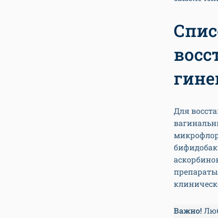
Спис
восс
гине
Для восст
вагинальны
микрофлор
бифидобакт
аскорбино
препараты 
клиническ
Важно!
Люб