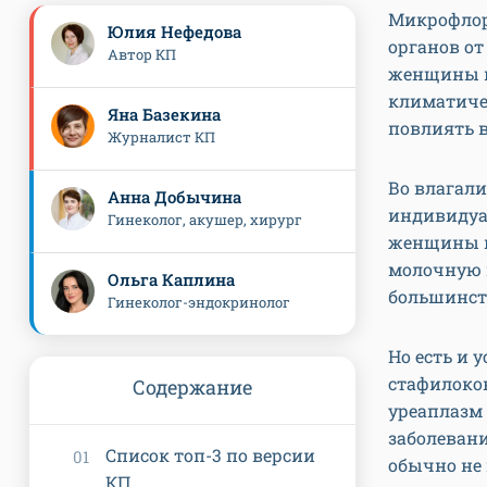
Микрофлор
Юлия Нефедова
органов о
Автор КП
женщины ин
климатичес
Яна Базекина
повлиять 
Журналист КП
Во влагали
Анна Добычина
индивидуа
Гинеколог, акушер, хирург
женщины н
молочную 
Ольга Каплина
большинст
Гинеколог-эндокринолог
Но есть и 
стафилоко
Содержание
уреаплазм 
заболеван
Список топ-3 по версии
обычно не 
КП