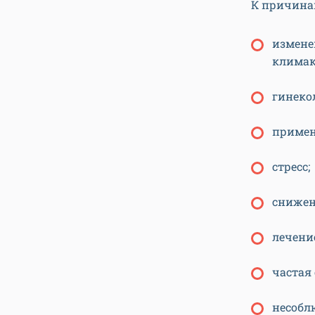
К причина
измене
климак
гинеко
примен
стресс;
снижен
лечени
частая
несобл