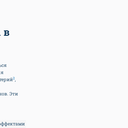
 в
ься
ия
2
терий
,
ов. Эти
эффектами