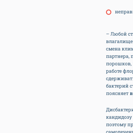
неправ
– Любой с
влагалище 
смена клим
партнера, 
порошков, 
работе фло
сдерживать
бактерий с
поясняет
в
Дисбактер
кандидозу
поэтому п
самолечени