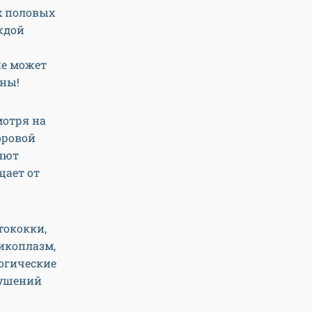
х половых
ждой
же может
ены!
мотря на
оровой
яют
щает от
тококки,
икоплазм,
логические
рушений