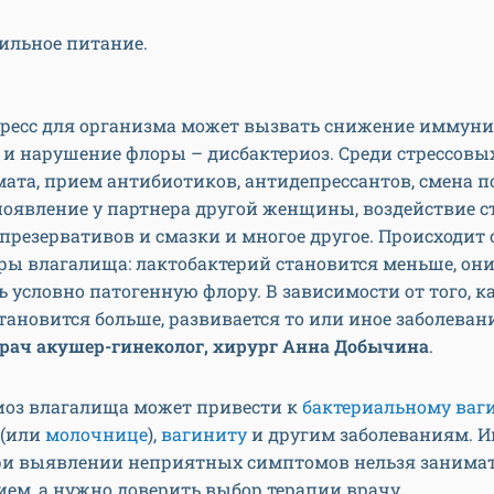
ильное питание.
тресс для организма может вызвать снижение иммуни
и нарушение флоры – дисбактериоз. Среди стрессовы
ата, прием антибиотиков, антидепрессантов, смена п
появление у партнера другой женщины, воздействие 
презервативов и смазки и многое другое. Происходит 
ры влагалища: лактобактерий становится меньше, он
 условно патогенную флору. В зависимости от того, к
тановится больше, развивается то или иное заболевани
рач акушер-гинеколог, хирург Анна Добычина
.
иоз влагалища может привести к
бактериальному ваг
 (или
молочнице
),
вагиниту
и другим заболеваниям. 
ри выявлении неприятных симптомов нельзя занима
ем, а нужно доверить выбор терапии врачу.