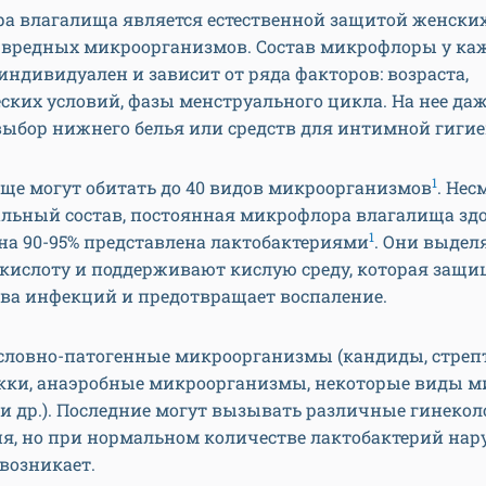
а влагалища является естественной защитой женски
т вредных микроорганизмов. Состав микрофлоры у ка
дивидуален и зависит от ряда факторов: возраста,
ких условий, фазы менструального цикла. На нее да
выбор нижнего белья или средств для интимной гиги
1
ще могут обитать до 40 видов микроорганизмов
. Нес
льный состав, постоянная микрофлора влагалища зд
1
а 90-95% представлена лактобактериями
. Они выдел
кислоту и поддерживают кислую среду, которая защи
ва инфекций и предотвращает воспаление.
условно-патогенные микроорганизмы (кандиды, стреп
кки, анаэробные микроорганизмы, некоторые виды м
и др.). Последние могут вызывать различные гинеко
ия, но при нормальном количестве лактобактерий на
возникает.