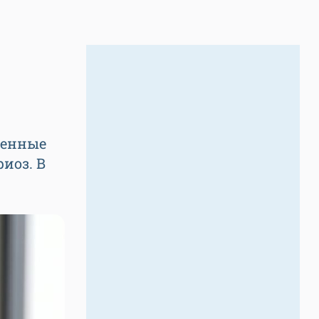
генные
иоз. В