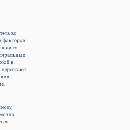
тета во
х факторов:
олового
стиральных
сбой в
и перестают
аких
е, –
инозу
,
Именно
ться