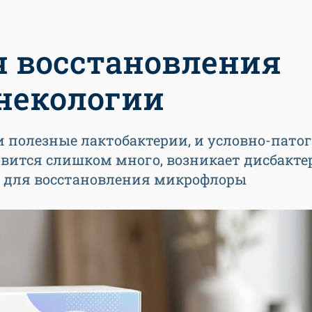
я восстановления
некологии
и полезные лактобактерии, и условно-пато
ится слишком много, возникает дисбактер
и для восстановления микрофлоры