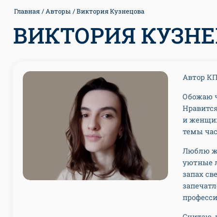
Главная
Авторы
Виктория Кузнецова
ВИКТОРИЯ КУЗН
Автор КП
Обожаю ч
Нравится
и женщин
темы час
Люблю жи
уютные л
запах св
запечатл
професс
Считаю, 