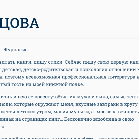
ЕЦОВА
. Журналист.
итать книги, пишу стихи. Сейчас пишу свою первую кни
 детская, детско-родительская и психология отношений
, поэтому всевозможная профессиональная литература н
тый гость на моей книжной полке.
знь и всю ее красоту: объятия мужа и сына, самые тепл
юди, которые окружают меня, вкусные завтраки в кругу 
ежести летним утром, магия музыки, атмосфера вечности
енная на страницах книг… Бесконечно влюблена в свою
ию.
что любовь к людям, к миру и к работе — это секрет успех