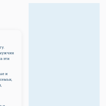
гу.
 мужчин
а эти
ые и
семьи,
,
а и