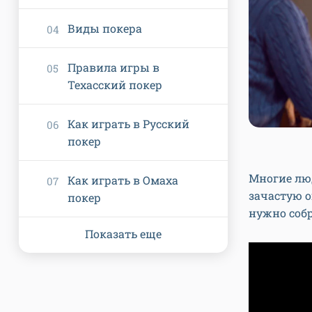
Виды покера
Правила игры в
Техасский покер
Как играть в Русский
покер
Многие люд
Как играть в Омаха
зачастую о
покер
нужно собр
Показать еще