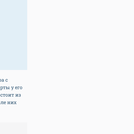
а с
рты у его
остоит из
але них