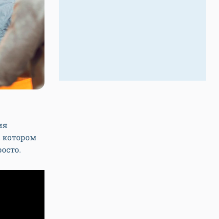
ия
в котором
осто.