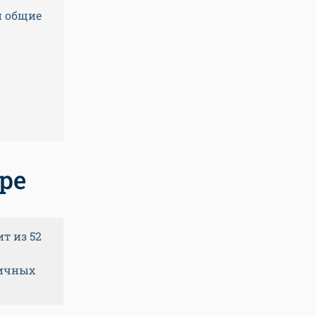
и общие
ре
т из 52
личных