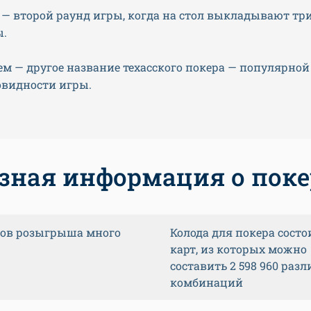
 — второй раунд игры, когда на стол выкладывают тр
ы.
м — другое название техасского покера — популярной
овидности игры.
зная информация о поке
ов розыгрыша много
Колода для покера состои
карт, из которых можно
составить 2 598 960 раз
комбинаций