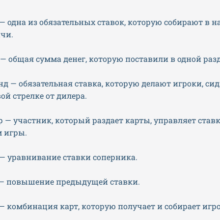
— одна из обязательных ставок, которую собирают в н
ачи.
— общая сумма денег, которую поставили в одной раз
д — обязательная ставка, которую делают игроки, си
ой стрелке от дилера.
 — участник, который раздает карты, управляет став
м игры.
 — уравнивание ставки соперника.
 — повышение предыдущей ставки.
— комбинация карт, которую получает и собирает игр