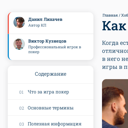
Главная
Хоб
Данил Лихачев
Как
Автор КП
Виктор Кузнецов
Когда ес
Профессиональный игрок в
отличной
покер
в него н
игры в п
Содержание
Что за игра покер
Основные термины
Полезная информация