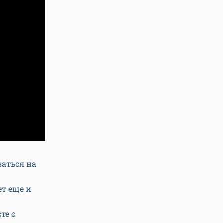
заться на
ет еще и
те с