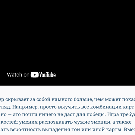
ер скрывает за собой намного больше, чем может пока
ляд. Например, просто выучить все комбинации карт
но — это почти ничего не даст для победы. Игра требу
костей: умения распознавать чужие эмоции, а также
ть вероятность выпадения той или иной карты. Вмес