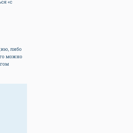
ся «с
цию, либо
ого можно
угом