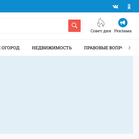
Совет дня
Реклама
И ОГОРОД
НЕДВИЖИМОСТЬ
ПРАВОВЫЕ ВОПРОСЫ