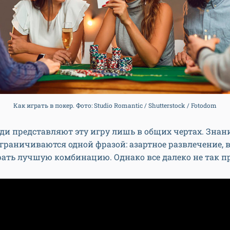
Как играть в покер. Фото: Studio Romantic / Shutterstock / Fotodom
и представляют эту игру лишь в общих чертах. Знан
граничиваются одной фразой: азартное развлечение, 
ать лучшую комбинацию. Однако все далеко не так пр