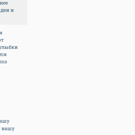
нее
идеи и
и
от
 улыбки
тся
поз
вашу
т вашу