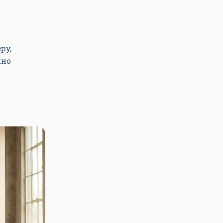
ру,
жно