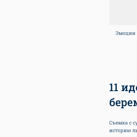
Эмоции
11 и
бере
Съемка с с
историю л