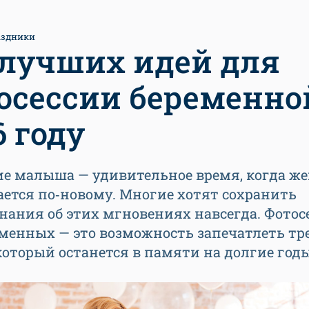
аздники
 лучших идей для
осессии беременно
6 году
е малыша — удивительное время, когда ж
ется по‑новому. Многие хотят сохранить
ания об этих мгновениях навсегда. Фотос
еменных — это возможность запечатлеть т
который останется в памяти на долгие год