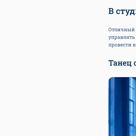
В сту
Отличный в
управлять
провести в
Танец