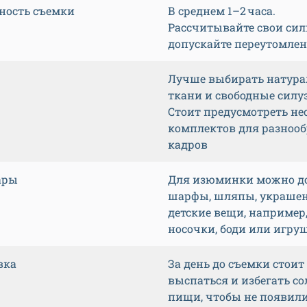
ность съемки
В среднем 1–2 часа.
Рассчитывайте свои сил
допускайте переутомле
Лучше выбирать натур
ткани и свободные силу
Стоит предусмотреть не
комплектов для разноо
кадров
ары
Для изюминки можно д
шарфы, шляпы, украшен
детские вещи, например
носочки, боди или игру
вка
За день до съемки стоит
выспаться и избегать с
пищи, чтобы не появил