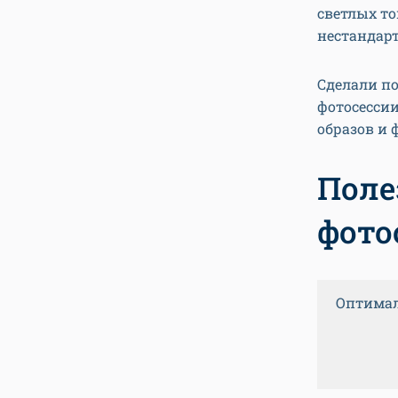
светлых то
нестандар
Сделали п
фотосессии
образов и 
Поле
фото
Оптимал