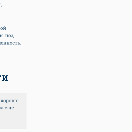
,
ной
ы поз,
менность.
ти
е хорошо
ма еще