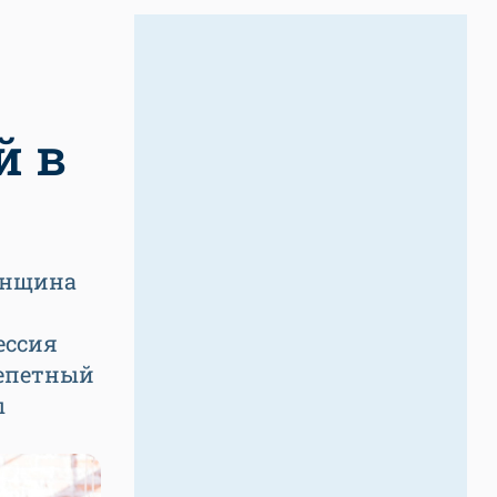
й в
енщина
ессия
репетный
ы