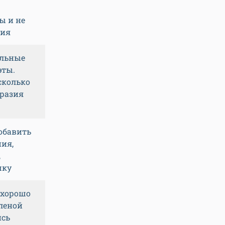
ы и не
ния
альные
эты.
сколько
бразия
обавить
ия,
,
шку
 хорошо
оленой
ись