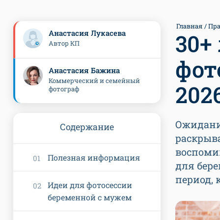
Главная
Пр
Анастасия Лукасева
30+
Автор КП
фот
Анастасия Бажина
Коммерческий и семейный
202
фотограф
Ожидани
Содержание
раскрыва
воспомин
Полезная информация
для бер
период, 
Идеи для фотосессии
беременной с мужем