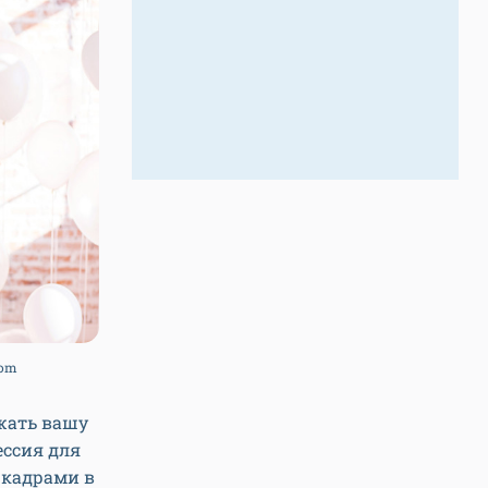
dom
жать вашу
ессия для
 кадрами в