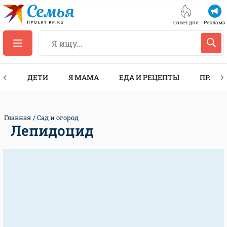
Совет дня
Реклама
ТЫ
ДЕТИ
Я МАМА
ЕДА И РЕЦЕПТЫ
ПРАЗД
Главная
Сад и огород
Лепидоцид