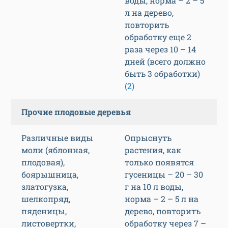
воды, норма – 2 – 5
л на дерево,
повторить
обработку еще 2
раза через 10 – 14
дней (всего должно
быть 3 обработки)
(2)
Прочие плодовые деревья
Различные виды
Опрыснуть
моли (яблонная,
растения, как
плодовая),
только появятся
боярышница,
гусеницы – 20 – 30
златогузка,
г на 10 л воды,
шелкопряд,
норма – 2 – 5 л на
пяденицы,
дерево, повторить
листовертки,
обработку через 7 –