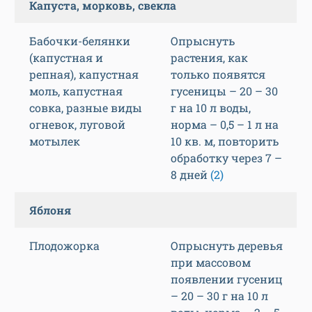
Капуста, морковь, свекла
Бабочки-белянки
Опрыснуть
(капустная и
растения, как
репная), капустная
только появятся
моль, капустная
гусеницы – 20 – 30
совка, разные виды
г на 10 л воды,
огневок, луговой
норма – 0,5 – 1 л на
мотылек
10 кв. м, повторить
обработку через 7 –
8 дней
(2)
Яблоня
Плодожорка
Опрыснуть деревья
при массовом
появлении гусениц
– 20 – 30 г на 10 л