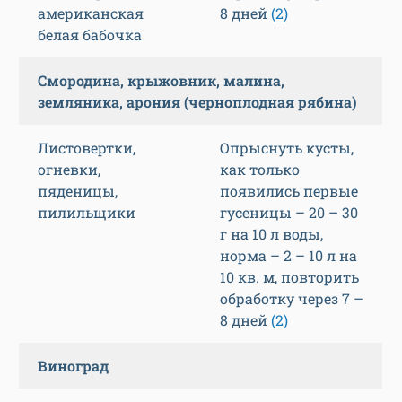
американская
8 дней
(2)
белая бабочка
Смородина, крыжовник, малина,
земляника, арония (черноплодная рябина)
Листовертки,
Опрыснуть кусты,
огневки,
как только
пяденицы,
появились первые
пилильщики
гусеницы – 20 – 30
г на 10 л воды,
норма – 2 – 10 л на
10 кв. м, повторить
обработку через 7 –
8 дней
(2)
Виноград