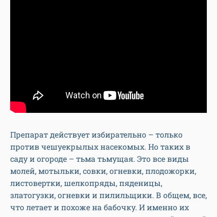
Препарат действует избирательно – только
против чешуекрылых насекомых. Но таких в
саду и огороде – тьма тьмущая. Это все виды
молей, мотыльки, совки, огневки, плодожорки,
листовертки, шелкопряды, пяденицы,
златогузки, огневки и пилильщики. В общем, все,
что летает и похоже на бабочку. И именно их