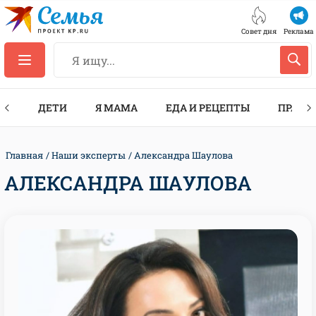
Совет дня
Реклама
ТЫ
ДЕТИ
Я МАМА
ЕДА И РЕЦЕПТЫ
ПРАЗД
Главная
Наши эксперты
Александра Шаулова
АЛЕКСАНДРА ШАУЛОВА