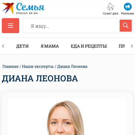
Совет дня
Реклама
ТЫ
ДЕТИ
Я МАМА
ЕДА И РЕЦЕПТЫ
ПРАЗД
Главная
Наши эксперты
Диана Леонова
ДИАНА ЛЕОНОВА