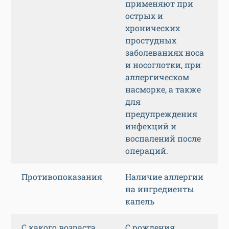
применяют при
острых и
хронических
простудных
заболеваниях носа
и носоглотки, при
аллергическом
насморке, а также
для
предупреждения
инфекций и
воспалений после
операций.
Противопоказания
Наличие аллергии
на ингредиенты
капель
С какого возраста
С рождения