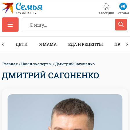
Совет дня
Реклама
ТЫ
ДЕТИ
Я МАМА
ЕДА И РЕЦЕПТЫ
ПРАЗД
Главная
Наши эксперты
Дмитрий Сагоненко
ДМИТРИЙ САГОНЕНКО