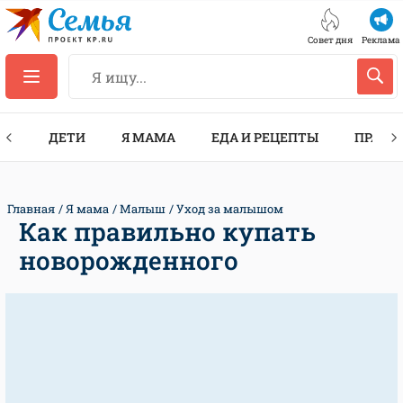
Совет дня
Реклама
ТЫ
ДЕТИ
Я МАМА
ЕДА И РЕЦЕПТЫ
ПРАЗД
Главная
Я мама
Малыш
Уход за малышом
Как правильно купать
новорожденного