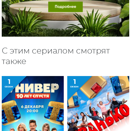
С этим сериалом смотрят
также
1
1
16+
16+
сезон
сезон