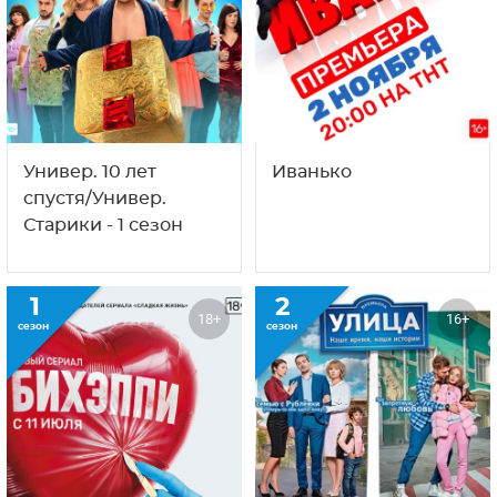
Универ. 10 лет
Иванько
спустя/Универ.
Старики - 1 сезон
1
2
18+
16+
сезон
сезон