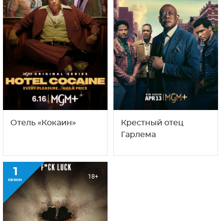
Отель «Кокаин»
Крестный отец
Гарлема
1
18+
сезон