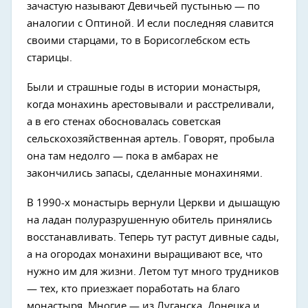
зачастую называют Девичьей пустынью — по
аналогии с Оптиной. И если последняя славится
своими старцами, то в Борисоглебском есть
старицы.
Были и страшные годы в истории монастыря,
когда монахинь арестовывали и расстреливали,
а в его стенах обосновалась советская
сельскохозяйственная артель. Говорят, пробыла
она там недолго — пока в амбарах не
закончились запасы, сделанные монахинями.
В 1990-х монастырь вернули Церкви и дышащую
на ладан полуразрушенную обитель принялись
восстанавливать. Теперь тут растут дивные сады,
а на огородах монахини выращивают все, что
нужно им для жизни. Летом тут много трудников
— тех, кто приезжает поработать на благо
монастыря. Многие — из Луганска, Донецка и