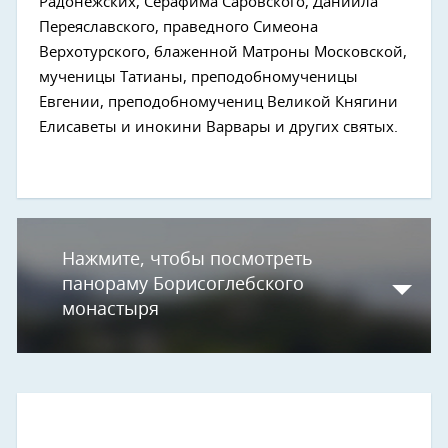
Радонежских, Серафима Саровского, Даниила
Переяславского, праведного Симеона
Верхотурского, блаженной Матроны Московской,
мученицы Татианы, преподобномученицы
Евгении, преподобномучениц Великой Княгини
Елисаветы и инокини Варвары и других святых.
Нажмите, чтобы посмотреть
панораму Борисоглебского
монастыря