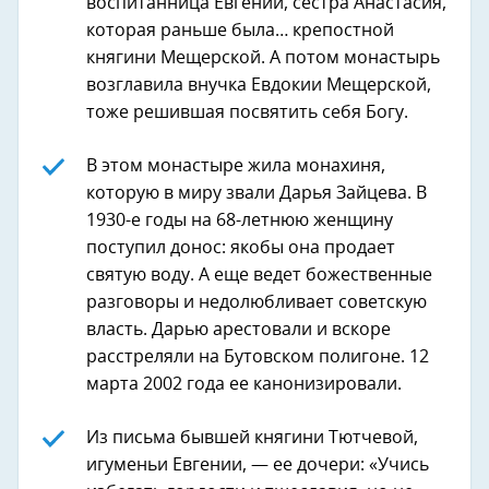
воспитанница Евгении, сестра Анастасия,
которая раньше была… крепостной
княгини Мещерской. А потом монастырь
возглавила внучка Евдокии Мещерской,
тоже решившая посвятить себя Богу.
В этом монастыре жила монахиня,
которую в миру звали Дарья Зайцева. В
1930-е годы на 68-летнюю женщину
поступил донос: якобы она продает
святую воду. А еще ведет божественные
разговоры и недолюбливает советскую
власть. Дарью арестовали и вскоре
расстреляли на Бутовском полигоне. 12
марта 2002 года ее канонизировали.
Из письма бывшей княгини Тютчевой,
игуменьи Евгении, — ее дочери: «Учись