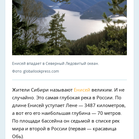
Енисей впадает в Северный Ледовитый океан.
Фото: globallookpress.com
Жители Сибири называют
Енисей
великим. И не
случайно. Это самая глубокая река в России. По
длине Енисей уступает Лене — 3487 километров,
а вот его его наибольшая глубина — 70 метров.
По площади бассейна он седьмой в списке рек
мира и второй в России (первая — красавица
Обь).