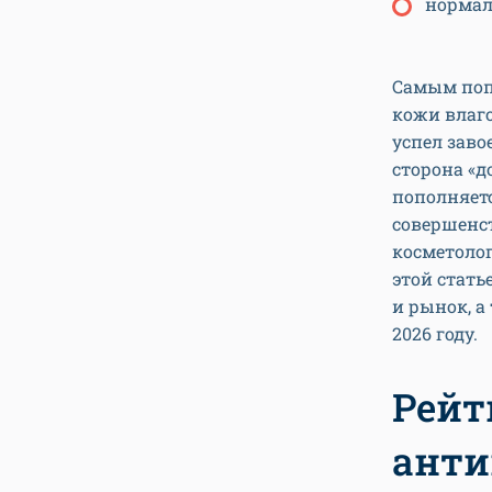
нормал
Самым поп
кожи влаго
успел заво
сторона «д
пополняет
совершенст
косметоло
этой стат
и рынок, 
2026 году.
Рейт
анти