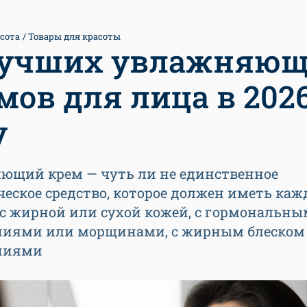
сота
Товары для красоты
лучших увлажняю
мов для лица в 202
у
ющий крем — чуть ли не единственное
еское средство, которое должен иметь ка
 с жирной или сухой кожей, с гормональн
иями или морщинами, с жирным блеском
ниями