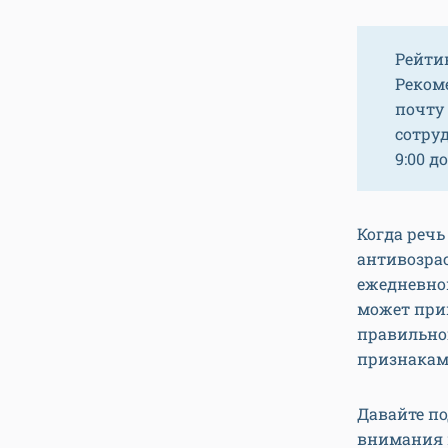
Рейти
Реком
почту
сотру
9:00 до
Когда речь
антивозра
ежедневном
может при
правильног
признакам
Давайте п
внимания 