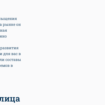
асыщения
на рынке он
тная
янно
 развития
 для вас в
ли составы
емов в
 лица