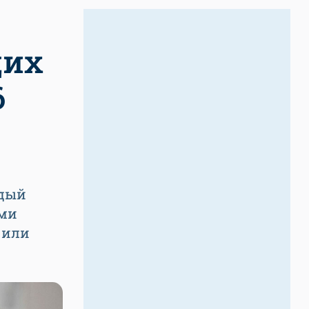
щих
6
ждый
ыми
 или