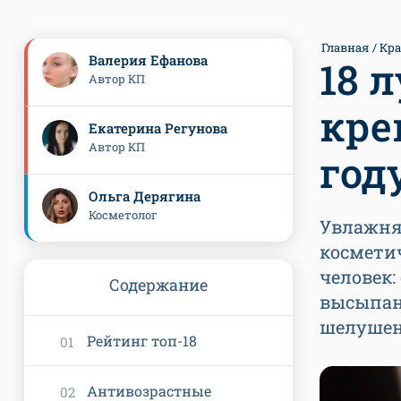
Главная
Кра
Валерия Ефанова
18 
Автор КП
кре
Екатерина Регунова
Автор КП
год
Ольга Дерягина
Косметолог
Увлажня
косметич
человек:
Содержание
высыпан
шелуше
Рейтинг топ-18
Антивозрастные