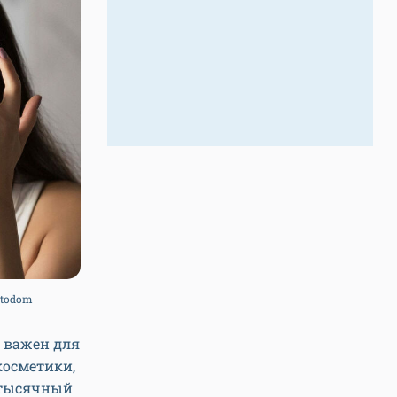
otodom
 важен для
косметики,
 тысячный