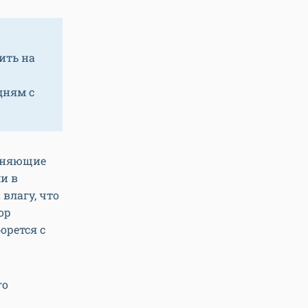
ить на
дням с
ажняющие
и в
влагу, что
ор
орется с
го