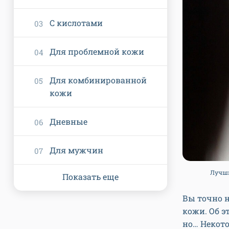
С кислотами
Для проблемной кожи
Для комбинированной
кожи
Дневные
Для мужчин
Лучши
Показать еще
Вы точно 
кожи. Об э
но… Некот