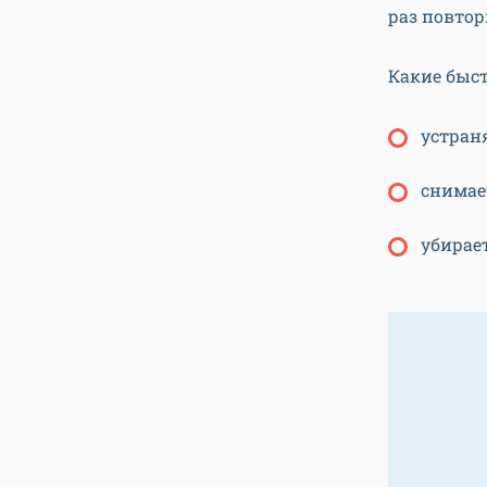
раз повтор
Какие быс
устран
снимае
убирае