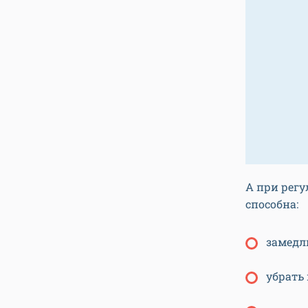
А при рег
способна:
замедл
убрать