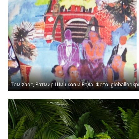
Том Хаос, Ратмир Шишков и Рада. Фото: globallookp