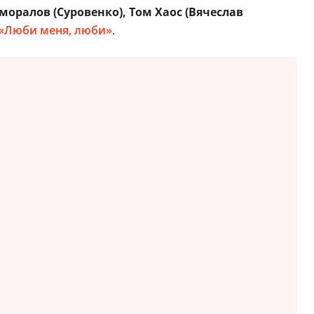
моралов (Суровенко), Том Хаос
(Вячеслав
«Люби меня, люби»
.