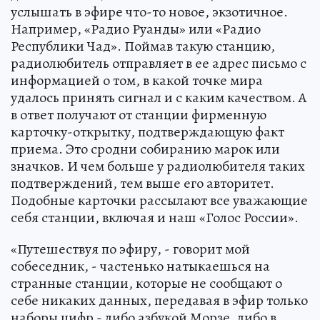
услышать в эфире что-то новое, экзотичное.
Например, «Радио Руанды» или «Радио
Республики Чад». Поймав такую станцию,
радиолюбитель отправляет в ее адрес письмо с
информацией о том, в какой точке мира
удалось принять сигнал и с каким качеством. А
в ответ получают от станции фирменную
карточку-открытку, подтверждающую факт
приема. Это сродни собиранию марок или
значков. И чем больше у радиолюбителя таких
подтверждений, тем выше его авторитет.
Подобные карточки рассылают все уважающие
себя станции, включая и наш «Голос России».
«Путешествуя по эфиру, - говорит мой
собеседник, - частенько натыкаешься на
странные станции, которые не сообщают о
себе никаких данных, передавая в эфир только
наборы цифр - либо азбукой Морзе, либо в