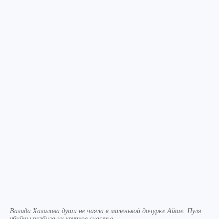
Валида Халилова души не чаяла в маленькой дочурке Айше. Пуля
убийцы разбила их хрупкое счастье.