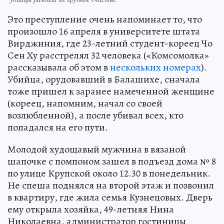
Это преступление очень напоминает то, что
произошло 16 апреля в университете штата
Вирджиния, где 23-летний студент-кореец Чо
Сен Ху расстрелял 32 человека («Комсомолка»
рассказывала об этом в
нескольких номерах
).
Убийца, орудовавший в Балашихе, сначала
тоже пришел к заранее намеченной женщине
(кореец, напомним, начал со своей
возлюбленной), а после убивал всех, кто
попадался на его пути.
Молодой худощавый мужчина в вязаной
шапочке с помпоном зашел в подъезд дома № 8
по улице Крупской около 12.30 в понедельник.
Не спеша поднялся на второй этаж и позвонил
в квартиру, где жила семья Кузнецовых. Дверь
ему открыла хозяйка, 49-летняя Нина
Николаевна, администратор гостиницы