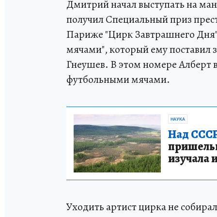
Дмитрий начал выступать на манеж
получил Специальный приз прес
Париже "Цирк Завтрашнего Дня"
мячами", который ему поставил
Гнеушев. В этом номере Алберт 
футбольными мячами.
НАУКА
Над СССР
пришельце
изучала 
Уходить артист цирка не собирал