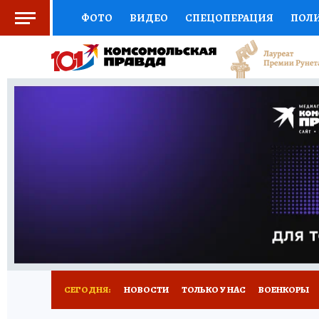
ФОТО
ВИДЕО
СПЕЦОПЕРАЦИЯ
ПОЛ
СОЦПОДДЕРЖКА
НАУКА
СПОРТ
КО
ВЫБОР ЭКСПЕРТОВ
ДОКТОР
ФИНАНС
КНИЖНАЯ ПОЛКА
ПРОГНОЗЫ НА СПОРТ
ПРЕСС-ЦЕНТР
НЕДВИЖИМОСТЬ
ТЕЛЕ
РАДИО КП
РЕКЛАМА
ТЕСТЫ
НОВОЕ 
СЕГОДНЯ:
НОВОСТИ
ТОЛЬКО У НАС
ВОЕНКОРЫ