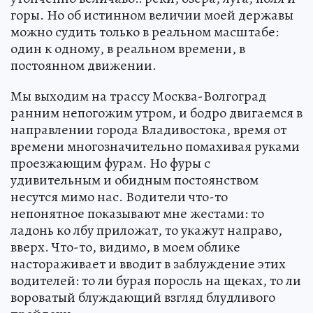
горы. Но об истинном величии моей державы
можно судить только в реальном масштабе:
один к одному, в реальном времени, в
постоянном движении.
Мы выходим на трассу Москва-Волгоград
ранним непогожим утром, и бодро двигаемся в
направлении города Владивостока, время от
времени многозначительно помахивая руками
проезжающим фурам. Но фуры с
удивительным и обидным постоянством
несутся мимо нас. Водители что-то
непонятное показывают мне жестами: то
ладонь ко лбу приложат, то укажут направо,
вверх. Что-то, видимо, в моем облике
настораживает и вводит в заблуждение этих
водителей: то ли бурая поросль на щеках, то ли
вороватый блуждающий взгляд блудливого