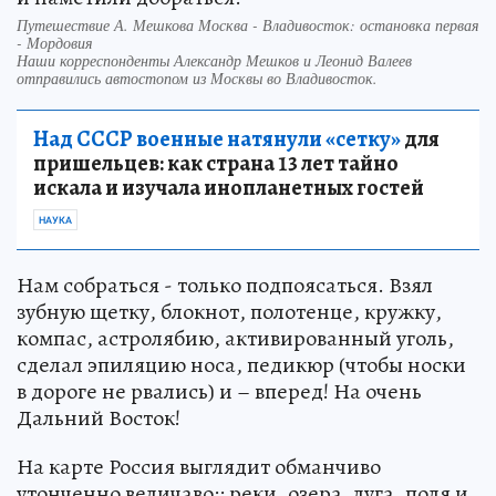
Путешествие А. Мешкова Москва - Владивосток: остановка первая
- Мордовия
Наши корреспонденты Александр Мешков и Леонид Валеев
отправились автостопом из Москвы во Владивосток.
Над СССР военные натянули «сетку»
для
пришельцев: как страна 13 лет тайно
искала и изучала инопланетных гостей
НАУКА
Нам собраться - только подпоясаться. Взял
зубную щетку, блокнот, полотенце, кружку,
компас, астролябию, активированный уголь,
сделал эпиляцию носа, педикюр (чтобы носки
в дороге не рвались) и – вперед! На очень
Дальний Восток!
На карте Россия выглядит обманчиво
утонченно величаво:: реки, озера, луга, поля и