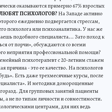
ически оказываются примерно 67% взрослых
 ЛЮБЯТ ПСИХОЛОГОВ?
На Западе активно
торого ежедневно подвергается стрессам,
его психолога или психоаналитика. У нас же
аешь подобного специалиста... Зато поход к
ться от порчи», обсуждаются со всеми
кого неприятия профессиональной помощи?
 семейный психотерапевт с 20-летним стажем
ая причина - это ее качество. На психологов
ибудь». Есть даже трехмесячные курсы, после
ециалиста». И методики доморощенные
о горазд. Для групповых занятий пациенты
, а не по типам личности и совместимости.
хологическими центрами, для них ведь