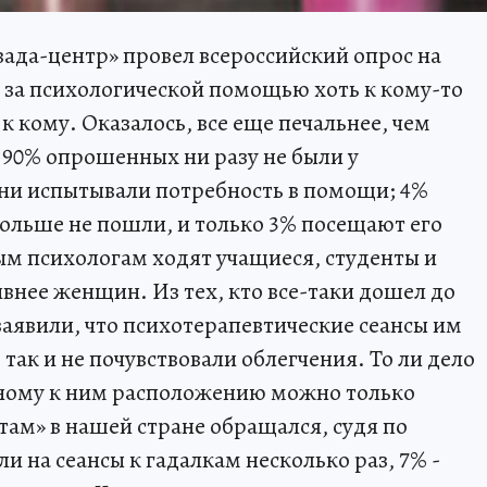
ада-центр» провел всероссийский опрос на
 за психологической помощью хоть к кому-то
 к кому. Оказалось, все еще печальнее, чем
 90% опрошенных ни разу не были у
ени испытывали потребность в помощи; 4%
больше не пошли, и только 3% посещают его
м психологам ходят учащиеся, студенты и
нее женщин. Из тех, кто все-таки дошел до
аявили, что психотерапевтические сеансы им
, так и не почувствовали облегчения. То ли дело
дному к ним расположению можно только
там» в нашей стране обращался, судя по
и на сеансы к гадалкам несколько раз, 7% -