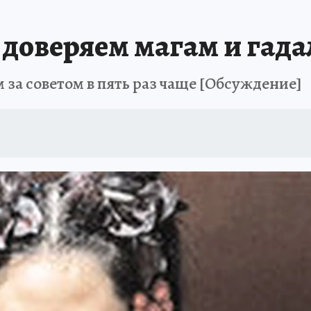
доверяем магам и гада
 за советом в пять раз чаще [Обсуждение]