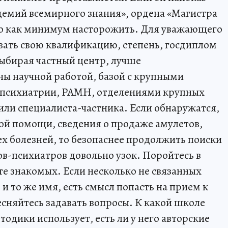
демий всемирного знания», ордена «Магистра
жно как минимум насторожить. Для уважающего
звать свою квалификацию, степень, госдиплом
Выбирая частный центр, лучше
аны научной работой, базой с крупными
психиатрии, РАМН, отделениями крупных
 или специалиста-частника. Если обнаружатся,
ой помощи, сведения о продаже амулетов,
ех болезней, то безопаснее продолжить поиски
ов-психиатров довольно узок. Поройтесь в
те знакомых. Если несколько не связанных
и то же имя, есть смысл попасть на прием к
есняйтесь задавать вопросы. К какой школе
одики использует, есть ли у него авторские