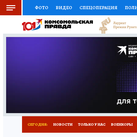
ФОТО
ВИДЕО
СПЕЦОПЕРАЦИЯ
ПОЛ
СОЦПОДДЕРЖКА
НАУКА
СПОРТ
КО
ВЫБОР ЭКСПЕРТОВ
ДОКТОР
ФИНАНС
КНИЖНАЯ ПОЛКА
ПРОГНОЗЫ НА СПОРТ
ПРЕСС-ЦЕНТР
НЕДВИЖИМОСТЬ
ТЕЛЕ
РАДИО КП
РЕКЛАМА
ТЕСТЫ
НОВОЕ 
СЕГОДНЯ:
НОВОСТИ
ТОЛЬКО У НАС
ВОЕНКОРЫ