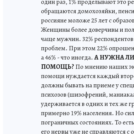
один раз, 1% проделывают это р
обращаются домохозяйки, пенси
россияне моложе 25 лет с образо
Женщины более доверчивы и поль
чаще мужчин. 32% респондентов 
проблем. При этом 22% опрошенн
а 46% - что иногда.
А НУЖНА Л
ПОМОЩЬ?
По мнению наших экс
помощи нуждается каждый второй
должны бывать на приеме у спец
психозов (шизофрений, маниакал
удерживается в одних и тех же г
примерно 19% населения. Но сил
пограничных состояниях. То есть
его нервы уже не справляются с