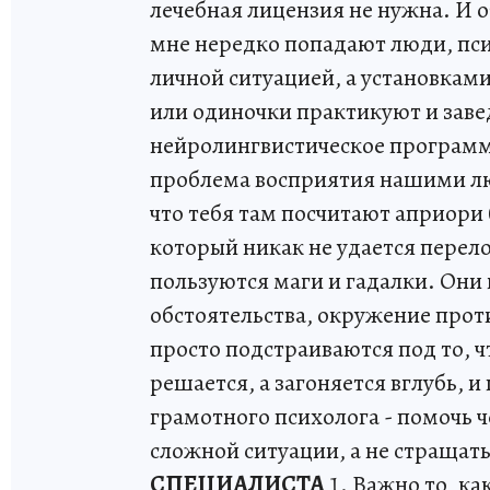
лечебная лицензия не нужна. И о
мне нередко попадают люди, пси
личной ситуацией, а установкам
или одиночки практикуют и заве
нейролингвистическое программ
проблема восприятия нашими люд
что тебя там посчитают априори
который никак не удается перел
пользуются маги и гадалки. Они 
обстоятельства, окружение проти
просто подстраиваются под то, ч
решается, а загоняется вглубь, 
грамотного психолога - помочь ч
сложной ситуации, а не стращать
СПЕЦИАЛИСТА
1. Важно то, ка