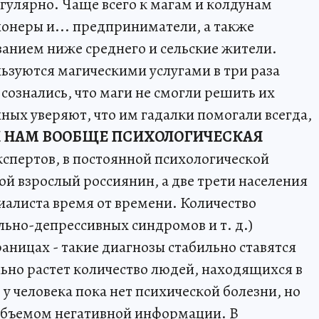
егулярно. Чаще всего к магам и колдунам
онеры и... предприниматели, а также
ванием ниже среднего и сельские жители.
зуются магическими услугами в три раза
сознались, что маги не смогли решить их
ых уверяют, что им гадалки помогали всегда,
И НАМ ВООБЩЕ ПСИХОЛОГИЧЕСКАЯ
пертов, в постоянной психологической
 взрослый россиянин, а две трети населения
иалиста время от времени. Количество
ьно-депрессивных синдромов и т. д.)
раницах - такие диагнозы стабильно ставятся
ьно растет количество людей, находящихся в
 у человека пока нет психической болезни, но
 объемом негативной информации. В