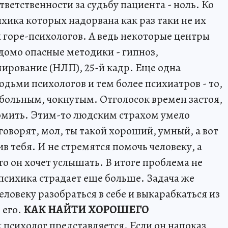
тветственности за судьбу пациента - ноль. Ко
хика которых надорвана как раз таки не их
и горе-психологов. А ведь некоторые центры
домо опасные методики - гипноз,
ирование (НЛП), 25-й кадр. Еще одна
ьми психологов и тем более психиатров - то,
 больным, чокнутым. Отголосок времен застоя,
омить. Этим-то людским страхом умело
говорят, мол, ты такой хороший, умный, а вот
в тебя. И не стремятся помочь человеку, а
то он хочет услышать. В итоге проблема не
и психика страдает еще больше. Задача же
еловеку разобраться в себе и выкарабкаться из
 его.
КАК НАЙТИ ХОРОШЕГО
к психолог представляется. Если он напоказ