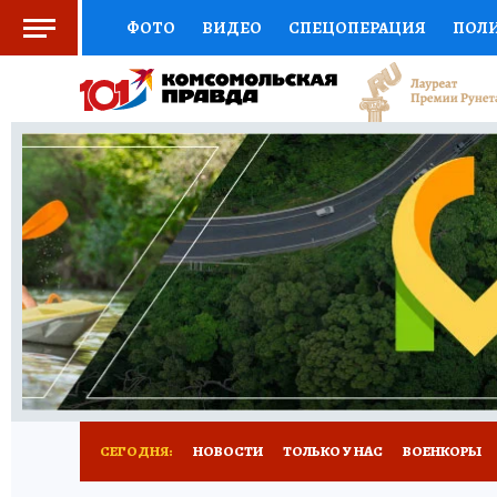
ФОТО
ВИДЕО
СПЕЦОПЕРАЦИЯ
ПОЛ
СОЦПОДДЕРЖКА
НАУКА
СПОРТ
КО
ВЫБОР ЭКСПЕРТОВ
ДОКТОР
ФИНАНС
КНИЖНАЯ ПОЛКА
ПРОГНОЗЫ НА СПОРТ
ПРЕСС-ЦЕНТР
НЕДВИЖИМОСТЬ
ТЕЛЕ
РАДИО КП
РЕКЛАМА
ТЕСТЫ
НОВОЕ 
СЕГОДНЯ:
НОВОСТИ
ТОЛЬКО У НАС
ВОЕНКОРЫ