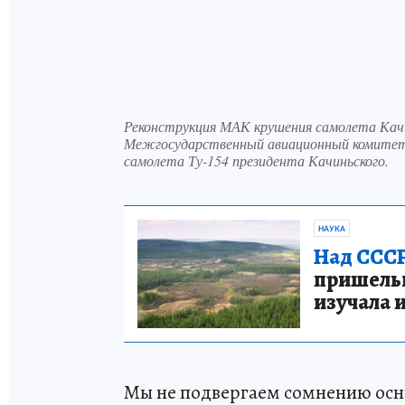
Реконструкция МАК крушения самолета Кач
Межгосударственный авиационный комитет 
самолета Ту-154 президента Качиньского.
НАУКА
Над СССР
пришельце
изучала 
Мы не подвергаем сомнению осн