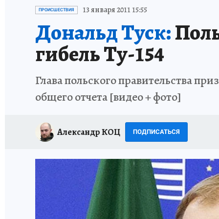
ИСПЫТАНО НА СЕБЕ
13 января 2011 15:55
ПРОИСШЕСТВИЯ
Дональд Туск:
Поль
гибель Ту-154
Глава польского правительства при
общего отчета [видео + фото]
Александр КОЦ
ПОДПИСАТЬСЯ