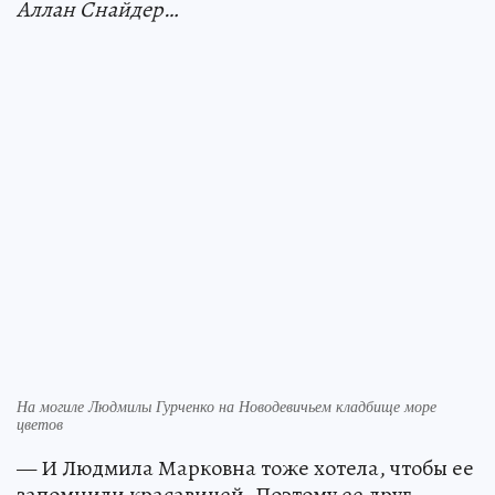
Аллан Снайдер…
На могиле Людмилы Гурченко на Новодевичьем кладбище море
цветов
— И Людмила Марковна тоже хотела, чтобы ее
запомнили красавицей. Поэтому ее друг -