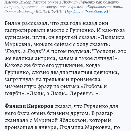
Именно Эльдар Рязанов открыл Людмилу Гурченко как большую
актрису, пригласив на главную роль в фильме «Карнавальная ночь»
Фото:
Владимир ВЕЛЕНГУРИН.
Перейти в Фотобанк КП
Билан рассказал, что два года назад они
гастролировали вместе с Гурченко. И как-то за
кулисами, шутя, он вдруг ей сказал: «Людмила
Марковна, можете сейчас с ходу сказать:
"Людк, а Людк"? А потом подумал: "Господи, это
же великая актриса, зачем я такое ляпнул?».
Каково же было его удивление, когда
Гурченко, словно двадцатилетняя девчонка,
запрыгнула на трельяж и произнесла
знаменитую фразу из фильма «Любовь и
голуби»: «Людк, а Людк… Деревня…».
Филипп Киркоров
сказал, что Гурченко для
него была очень близким другом. В разгар
скандала с Мариной Яблоковой, который
произошел в январе, Людмила Марковна, по