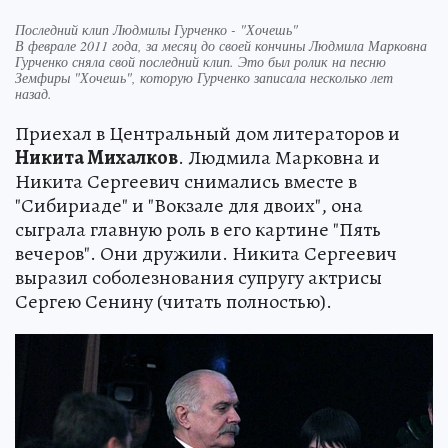
Последний клип Людмилы Гурченко - "Хочешь"
В феврале 2011 года, за месяц до своей кончины Людмила Марковна
Гурченко сняла свой последний клип. Это был ролик на песню
Земфиры "Хочешь", которую Гурченко записала несколько лет
назад.
Приехал в Центральный дом литераторов и
Никита Михалков
. Людмила Марковна и
Никита Сергеевич снимались вместе в
"Сибириаде" и "Вокзале для двоих", она
сыграла главную роль в его картине "Пять
вечеров". Они дружили. Никита Сергеевич
выразил соболезнования супругу актрисы
Сергею Сенину (читать полностью).