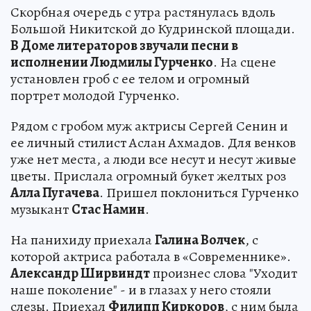
Скорбная очередь с утра растянулась вдоль
Большой Никитской до Кудринской площади.
В Доме литераторов звучали песни в
исполнении Людмилы Гурченко
. На сцене
установлен гроб с ее телом и огромный
портрет молодой Гурченко.
Рядом с гробом муж актрисы Сергей Сенин и
ее личный стилист Аслан Ахмадов. Для венков
уже нет места, а люди все несут и несут живые
цветы. Прислала огромный букет желтых роз
Алла Пугачева
. Пришел поклониться Гурченко
музыкант
Стас Намин
.
На панихиду приехала
Галина Волчек
, с
которой актриса работала в «Современнике».
Александр Ширвиндт
произнес слова "Уходит
наше поколение" - и в глазах у него стояли
слезы. Приехал
Филипп Киркоров
, с ним была