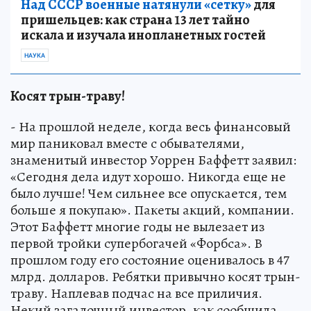
Над СССР военные натянули «сетку»
для
пришельцев: как страна 13 лет тайно
искала и изучала инопланетных гостей
НАУКА
Косят трын-траву!
- На прошлой неделе, когда весь финансовый
мир паниковал вместе с обывателями,
знаменитый инвестор Уоррен Баффетт заявил:
«Сегодня дела идут хорошо. Никогда еще не
было лучше! Чем сильнее все опускается, тем
больше я покупаю». Пакеты акций, компании.
Этот Баффетт многие годы не вылезает из
первой тройки супербогачей «Форбса». В
прошлом году его состояние оценивалось в 47
млрд. долларов. Ребятки привычно косят трын-
траву. Наплевав подчас на все приличия.
Некий загадочный инвестор, как сообщила