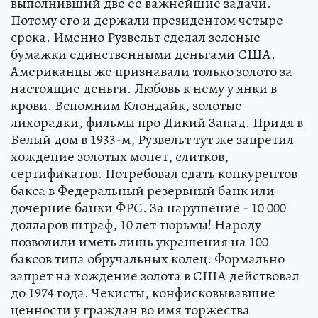
выполнивший две ее важнейшие задачи.
Потому его и держали президентом четыре
срока. Именно Рузвельт сделал зеленые
бумажки единственными деньгами США.
Американцы же признавали только золото за
настоящие деньги. Любовь к нему у янки в
крови. Вспомним Клондайк, золотые
лихорадки, фильмы про Дикий Запад. Придя в
Белый дом в ­1933-м, Рузвельт тут же запретил
хождение золотых монет, слитков,
сертификатов. Потребовал сдать конкурентов
бакса в Федеральный резервный банк или
дочерние банки ФРС. За нарушение - 10 000
долларов штраф, 10 лет тюрьмы! Народу
позволили иметь лишь украшения на 100
баксов типа обручальных колец. Формально
запрет на хождение золота в США действовал
до 1974 года. Чекисты, конфисковывавшие
ценности у граждан во имя торжества