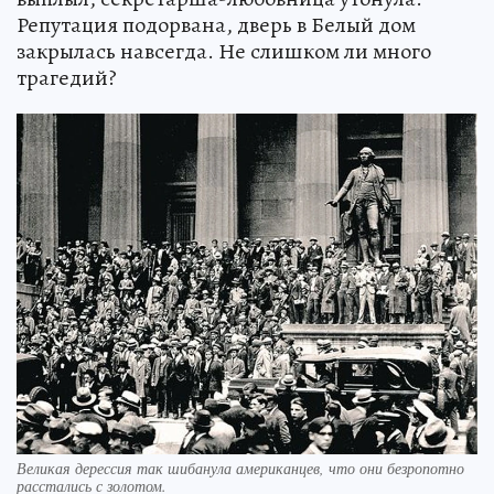
Репутация подорвана, дверь в Белый дом
закрылась навсегда. Не слишком ли много
трагедий?
Великая дерессия так шибанула американцев, что они безропотно
расстались с золотом.