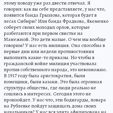
этому поводу уже раз двести отвечал. Я
говорил: как вы себе представляете, у нас что,
появится банда Грызлова, которая будет в
лесах Сибири? Или банда Фрадкова, Якеменко
соберет своих молодых орлов, которые
разбегаются при первом свистке на
Манежной. Это дети малые. О чем мы вообще
говорим? У нас есть милиция. Она способна в
первые дни или недели противостояния
выполнять какие-то приказы. Но чтобы в
гражданской войне милиция участвовала
против собственного народа, это невозможно.
В 1917 году была аристократия, были
помещики, были казаки. Это была огромная
структура общества, где люди реально не
сошлись в интересах. Сегодня этого не
произойдет. У нас что, эти бодигарды, повара
на Рублевке пойдут защищать дома своих
начальников? У нас вся элита афилирована на