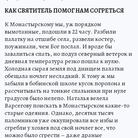
КАК СВЯТИТЕЛЬ ПОМОГ НАМ СОГРЕТЬСЯ
К Монастырскому мы, уж порядком
вымотанные, подошли в 22 часу. Разбили
палатку на отшибе села, развели костер,
поужинали, чем Бог послал. И вроде бы
завалиться спать, но подул северный ветерок и
дневная температура резко пошла к нулю.
Холодная сырая земля под днищем палатки
обещала ночлег несладкий. К тому ж мы
забыли в бобинской школе кусок поролона и
рассчитывать на тонкие спальники при нуле
градусов было нелепо. Наталья велела
Варсегову поискать в Монастырском какие-то
старые одеяния. Однако, десятки тысяч
паломников уже оккупировали все избы и
сгребли у хозяев под свой ночлег все, что
можно было сгрести – даже драные