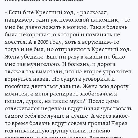
- Если б не Крестный ход, - рассказал,
например, один уж немолодой паломник, - то
мне бы давно лежать в могиле. Такая болезнь
была нехорошая, о которой и поминать не
хочется. А в 2005 году, хоть я верующим-то
тогда и не был, но отправился в Крестный ход.
Жена убедила. Еще ни разу в жизни не было
мне так мучительно. И болезнь, и дорога
тяжкая так вымотали, что на второе утро хотел
вернуться назад. Но супруга уговорила и
пособила двигаться дальше. Жена всю дорогу
молится, а меня распирает злоба: зачем я
пошел, дурак, на такие муки?! После дома
отлеживался неделю и вдруг начал чувствовать
самого себя все лучше и лучше. А через какое-
то время болезнь вдруг совсем прошла! Через
год инвалидную группу сняли, пенсию
сократили, но о том не жалею. Вот так с тех