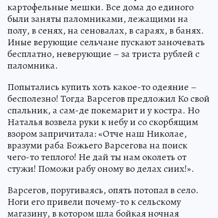
картофельные мешки. Все дома до единого
были заняты паломниками, лежащими на
полу, в сенях, на сеновалах, в сараях, в банях.
Иные верующие сельчане пускают заночевать
бесплатно, неверующие – за триста рублей с
паломника.
Попытались купить хоть какое-то одеяние –
бесполезно! Тогда Варсегов предложил Ко свой
спальник, а сам-де покемарит и у костра. Но
Наталья возвела руки к небу и со скорбящим
взором запричитала: «Отче наш Николае,
вразуми раба Божьего Варсегова на поиск
чего-то теплого! Не дай ты нам околеть от
стужи! Поможи рабу оному во делах сиих!».
Варсегов, поругиваясь, опять потопал в село.
Ноги его привели почему-то к сельскому
магазину, в котором шла бойкая ночная