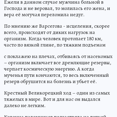
Ежели в данном случае мужчина больной в
Господа и не веровал, то молилась его жена, и
вера её могучая переломила недуг.
По мнению же Варсегова - исцеления, скорее
всего, происходят от диких нагрузок на
организм. Когда человек протопает 180 км,
часто по вязкой глине, по тяжким подъемам
с поклажею на плечах, отбиваясь от насекомых
– организм включает все дремлющие резервы,
черпает космическую энергию. А когда
мученья пути кончаются, то весь включенный
резерв обрушится на болезнь и убьет её.
Крестный Великорецкий ход – один из самых
тяжелых в мире. Вот и для нас он выдался
далеко не легким.
Колонна паломников подзастряла на топкой