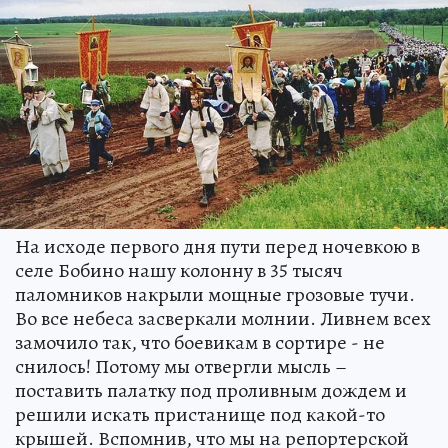
На исходе первого дня пути перед ночевкою в
селе Бобино нашу колонну в 35 тысяч
паломников накрыли мощные грозовые тучи.
Во все небеса засверкали молнии. Ливнем всех
замочило так, что боевикам в сортире - не
снилось! Потому мы отвергли мысль –
поставить палатку под проливным дождем и
решили искать пристанище под какой-то
крышей. Вспомнив, что мы на репортерской