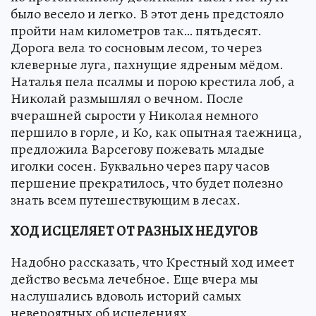
было весело и легко. В этот день предстояло
пройти нам километров так… пятьдесят.
Дорога вела то сосновым лесом, то через
клеверные луга, пахнущие ядреным мёдом.
Наталья пела псалмы и порою крестила лоб, а
Николай размышлял о вечном. После
вчерашней сырости у Николая немного
першило в горле, и Ко, как опытная таежница,
предложила Варсегову пожевать младые
иголки сосен. Буквально через пару часов
першение прекратилось, что будет полезно
знать всем путешествующим в лесах.
ХОД ИСЦЕЛЯЕТ ОТ РАЗНЫХ НЕДУГОВ
Надобно рассказать, что Крестный ход имеет
действо весьма лечебное. Еще вчера мы
наслушались вдоволь историй самых
невероятных об исцелениях.