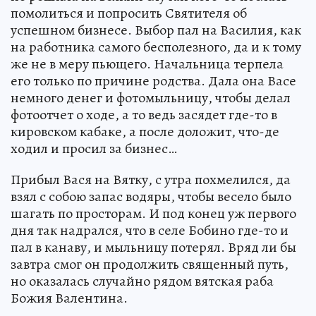
помолиться и попросить Святителя об
успешном бизнесе. Выбор пал на Василия, как
на работника самого бесполезного, да и к тому
же не в меру пьющего. Начальница терпела
его только по причине родства. Дала она Васе
немного денег и фотомыльницу, чтобы делал
фотоотчет о ходе, а то ведь засядет где-то в
кировском кабаке, а после доложит, что-де
ходил и просил за бизнес…
Прибыл Вася на Вятку, с утра похмелился, да
взял с собою запас водяры, чтобы весело было
шагать по просторам. И под конец уж первого
дня так надрался, что в селе Бобино где-то и
пал в канаву, и мыльницу потерял. Вряд ли бы
завтра смог он продолжить священный путь,
но оказалась случайно рядом вятская раба
Божия Валентина.