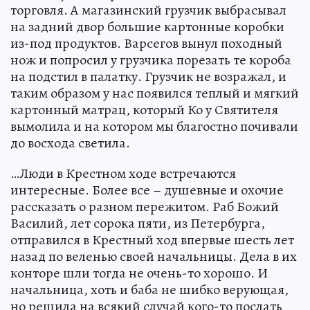
торговля. А магазинский грузчик выбрасывал
на задний двор большие картонные коробки
из-под продуктов. Варсегов вынул походный
нож и попросил у грузчика порезать те короба
на подстил в палатку. Грузчик не возражал, и
таким образом у нас появился теплый и мягкий
картонный матрац, который Ко у Святителя
вымолила и на котором мы благостно почивали
до восхода светила.
…Люди в Крестном ходе встречаются
интересные. Более все – душевные и охочие
рассказать о разном пережитом. Раб Божий
Василий, лет сорока пяти, из Петербурга,
отправился в Крестный ход впервые шесть лет
назад по веленью своей начальницы. Дела в их
конторе шли тогда не очень-то хорошо. И
начальница, хоть и баба не шибко верующая,
но решила на всякий случай кого-то послать