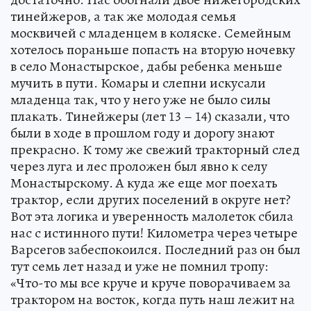
тинейжеров, а так же молодая семья
москвичей с младенцем в коляске. Семейным
хотелось пораньше попасть на вторую ночевку
в село Монастырское, дабы ребенка меньше
мучить в пути. Комары и слепни искусали
младенца так, что у него уже не было силы
плакать. Тинейжеры (лет 13 – 14) сказали, что
были в ходе в прошлом году и дорогу знают
прекрасно. К тому же свежий тракторный след
через луга и лес проложен был явно к селу
Монастырскому. А куда же еще мог поехать
трактор, если других поселений в округе нет?
Вот эта логика и уверенность малолеток сбила
нас с истинного пути! Километра через четыре
Варсегов забеспокоился. Последний раз он был
тут семь лет назад и уже не помнил тропу:
«Что-то мы все круче и круче поворачиваем за
трактором на восток, когда путь наш лежит на