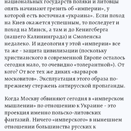
национальных государств поляки и литовцы
опять начинают грезить об «империи», у
которой есть восточная «украина». Если поход
на Киев окажется успешным, то последует и
поход на Минск, а там и до Кенигсберга
(нашего Калининграда) и Смоленска
недалеко. И идеология у этой «империи» все
та же - защита цивилизации (поскольку
христианского в современной Европе осталось
сегодня мало, то очевидно «толерантной»). От
кого? От все тех же диких «варваров
московитов». Эксплуатация этого образа по-
прежнему стержень антирусской пропаганды.
Когда Москву обвиняют сегодня в «имперском
мышлении» по отношению к Украине - это
проекция именно польско-литовских
фантазий. Ничего «имперского» в нынешнем
отношении большинства русских к