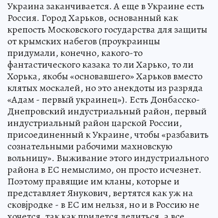
Украина заканчивается. А еще в Украине есть
Россия. Город Харьков, основанный как
крепость Московского государства для защиты
от крымских набегов (проукраинцы
придумали, конечно, какого-то
фантастического казака то ли Харько, то ли
Хорька, якобы «основавшего» Харьков вместо
клятых москалей, но это анекдоты из разряда
«Адам - первый украинец»). Есть Донбасско-
Днепровский индустриальный район, первый
индустриальный район царской России,
присоединенный к Украине, чтобы «разбавить
сознательными рабочими махновскую
вольницу». Выживание этого индустриального
района в ЕС немыслимо, он просто исчезнет.
Поэтому правящие им кланы, которые и
представляет Янукович, вертятся как уж на
сковjродке - в ЕС им нельзя, но и в Россию не
хочется, так как придется делиться, а все