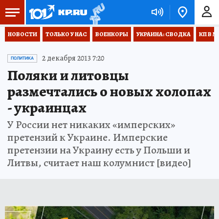
НОВОСТИ
ТОЛЬКО У НАС
ВОЕНКОРЫ
УКРАИНА: СВОДКА
КП В М
2 декабря 2013 7:20
ПОЛИТИКА
Поляки и литовцы
размечтались о новых холопах
- украинцах
У России нет никаких «имперских»
претензий к Украине. Имперские
претензии на Украину есть у Польши и
Литвы, считает наш колумнист [видео]