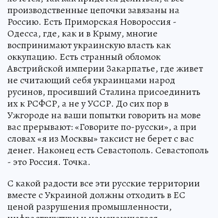
производственные цепочки завязаны на
Россию. Есть Приморская Новороссия -
Одесса, где, как и в Крыму, многие
воспринимают украинскую власть как
оккупацию. Есть странный обломок
Австрийской империи Закарпатье, где живет
не считающий себя украинцами народ
русинов, просивший Сталина присоединить
их к РСФСР, а не у УССР. До сих пор в
Ужгороде на ваши попытки говорить на мове
вас прерывают: «Говорите по-русски», а при
словах «я из Москвы» таксист не берет с вас
денег. Наконец есть Севастополь. Севастополь
- это Россия. Точка.
С какой радости все эти русские территории
вместе с Украиной должны отходить в ЕС
ценой разрушения промышленности,