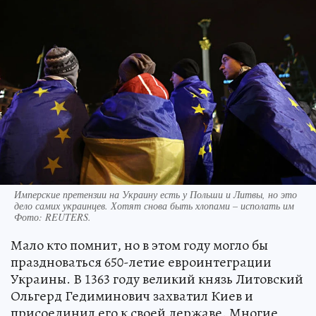
Имперские претензии на Украину есть у Польши и Литвы, но это
дело самих украинцев. Хотят снова быть хлопами – исполать им
Фото:
REUTERS.
Мало кто помнит, но в этом году могло бы
праздноваться 650-летие евроинтеграции
Украины. В 1363 году великий князь Литовский
Ольгерд Гедиминович захватил Киев и
присоединил его к своей державе. Многие