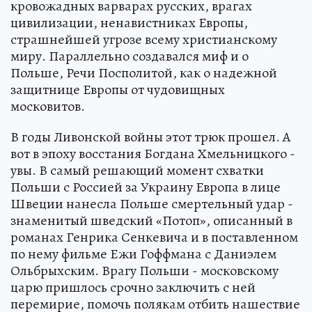
кровожадных варварах русских, врагах
цивилизации, ненавистниках Европы,
страшнейшей угрозе всему христианскому
миру. Параллельно создавался миф и о
Польше, Речи Посполитой, как о надежной
защитнице Европы от чудовищных
московитов.
В годы Ливонской войны этот трюк прошел. А
вот в эпоху восстания Богдана Хмельницкого -
увы. В самый решающий момент схватки
Польши с Россией за Украину Европа в лице
Швеции нанесла Польше смертельный удар -
знаменитый шведский «Потоп», описанный в
романах Генрика Сенкевича и в поставленном
по нему фильме Ежи Гоффмана с Даниэлем
Ольбрыхским. Врагу Польши - московскому
царю пришлось срочно заключить с ней
перемирие, помочь полякам отбить нашествие