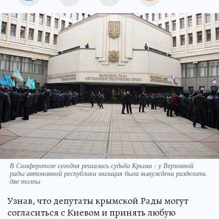
В Симферополе сегодня решалась судьба Крыма : у Верховной
рады автономной республики милиция была вынуждена разделить
две толпы
Узнав, что депутаты крымской Рады могут
согласиться с Киевом и принять любую