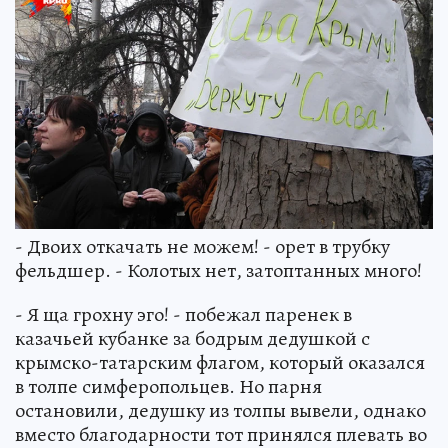
- Двоих откачать не можем! - орет в трубку
фельдшер. - Колотых нет, затоптанных много!
- Я ща грохну эго! - побежал паренек в
казачьей кубанке за бодрым дедушкой с
крымско-татарским флагом, который оказался
в толпе симферопольцев. Но парня
остановили, дедушку из толпы вывели, однако
вместо благодарности тот принялся плевать во