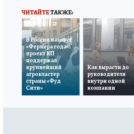
ЧИТАЙТЕ
ТАКЖЕ:
В России назовут
«Фермера года»:
проект КП
поддержал
крупнейший
Как вырасти до
агрокластер
руководителя
страны «Фуд
внутри одной
Сити»
компании