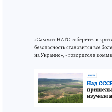
«Саммит НАТО соберется в крити
безопасность становится все бол
на Украине», - говорится в ком
НАУКА
Над СССР
пришельце
изучала 