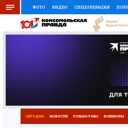
ФОТО
ВИДЕО
СПЕЦОПЕРАЦИЯ
ПОЛ
СОЦПОДДЕРЖКА
НАУКА
СПОРТ
КО
ВЫБОР ЭКСПЕРТОВ
ДОКТОР
ФИНАНС
КНИЖНАЯ ПОЛКА
ПРОГНОЗЫ НА СПОРТ
ПРЕСС-ЦЕНТР
НЕДВИЖИМОСТЬ
ТЕЛЕ
РАДИО КП
РЕКЛАМА
ТЕСТЫ
НОВОЕ 
СЕГОДНЯ:
НОВОСТИ
ТОЛЬКО У НАС
ВОЕНКОРЫ