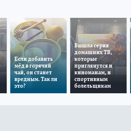
Вышла серия
домашних ТВ,
Если добавить
которые
мёд в горячий
приглянутся и
чай, он станет
киноманам, и
вредным. Так ли
спортивным
это?
болельщикам