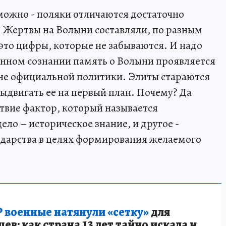
зможно - поляки отличаются достаточно
 Жертвы на Волыни составляли, по разным
- это цифры, которые не забываются. И надо
венном сознании память о Волыни проявляется
вне официальной политики. Элиты стараются
выдвигать ее на первый план. Почему? Да
йствие фактор, который называется
ело – историческое знание, и другое -
ударства в целях формирования желаемого
 военные натянули «сетку»
для
в: как страна 13 лет тайно искала и