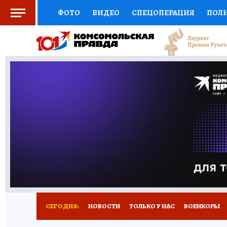
ФОТО
ВИДЕО
СПЕЦОПЕРАЦИЯ
ПОЛ
СОЦПОДДЕРЖКА
НАУКА
СПОРТ
КО
ВЫБОР ЭКСПЕРТОВ
ДОКТОР
ФИНАНС
КНИЖНАЯ ПОЛКА
ПРОГНОЗЫ НА СПОРТ
ПРЕСС-ЦЕНТР
НЕДВИЖИМОСТЬ
ТЕЛЕ
РАДИО КП
РЕКЛАМА
ТЕСТЫ
НОВОЕ 
СЕГОДНЯ:
НОВОСТИ
ТОЛЬКО У НАС
ВОЕНКОРЫ