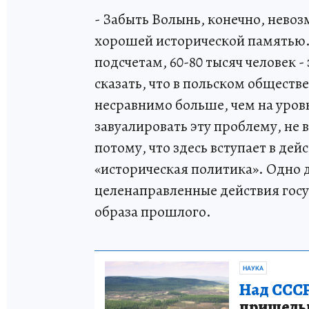
- Забыть Волынь, конечно, нево
хорошей исторической памятью.
подсчетам, 60-80 тысяч человек 
сказать, что в польском общест
несравнимо больше, чем на уро
завуалировать эту проблему, не 
потому, что здесь вступает в де
«историческая политика». Одно д
целенаправленные действия гос
образа прошлого.
НАУКА
Над СССР
пришельце