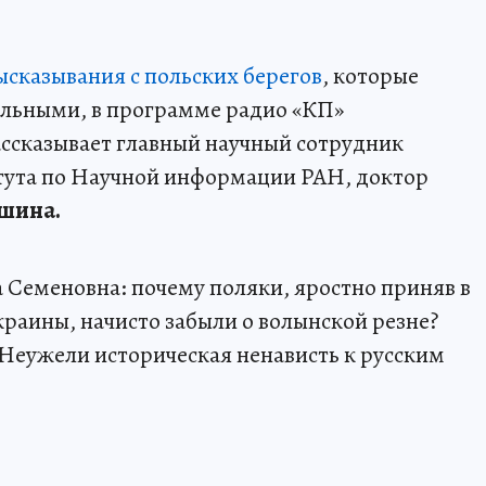
ысказывания с польских берегов
, которые
ельными, в программе радио «КП»
ссказывает главный научный сотрудник
тута по Научной информации РАН, доктор
шина.
а Семеновна: почему поляки, яростно приняв в
аины, начисто забыли о волынской резне?
Неужели историческая ненависть к русским