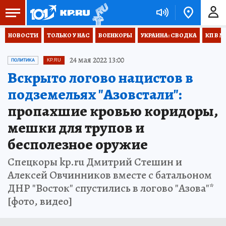
НОВОСТИ
ТОЛЬКО У НАС
ВОЕНКОРЫ
УКРАИНА: СВОДКА
КП В М
24 мая 2022 13:00
ПОЛИТИКА
KP.RU
Вскрыто логово нацистов в
подземельях "Азовстали":
пропахшие кровью коридоры,
мешки для трупов и
бесполезное оружие
Спецкоры kp.ru Дмитрий Стешин и
Алексей Овчинников вместе с батальоном
ДНР "Восток" спустились в логово "Азова"*
[фото, видео]