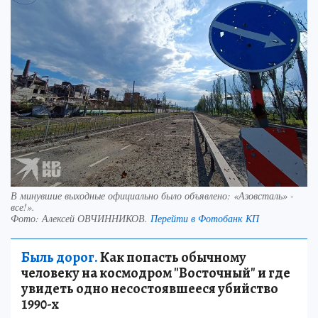
В минувшие выходные официально было объявлено: «Азовсталь» -
все!».
Фото:
Алексей ОВЧИННИКОВ.
Перейти в Фотобанк КП
Быль дорог.
Как попасть обычному
человеку на космодром "Восточный" и где
увидеть одно несостоявшееся убийство
1990-х