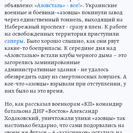
объявлено:
«Азовсталь» - все!»
. Украинские
военные и боевики-«азовцы» покинули завод
через единственный тоннель, выходящий на
Набережный проспект - сразу в плен. К работе
на освобожденных территория приступили
саперы
. Было хорошо слышно, как они рвут
какие-то боеприпасы. К середине дня над
«Азовсталью» встали клубы черного дыма – это
загорелись заминированные
административные здания - не удалось
обезвредить одну из смертоносных ловушек. А
кое-что «азовцы» взрывали при отступлении, у
них было на это время.
Но, как рассказал военкорам «КП» командир
батальона ДНР «Восток» Александр
Ходаковский, уничтожали улики «азовцы» так
настолько бездарно, что сами подорвались на
своем же фугасе – 6 «захiсников» остались на