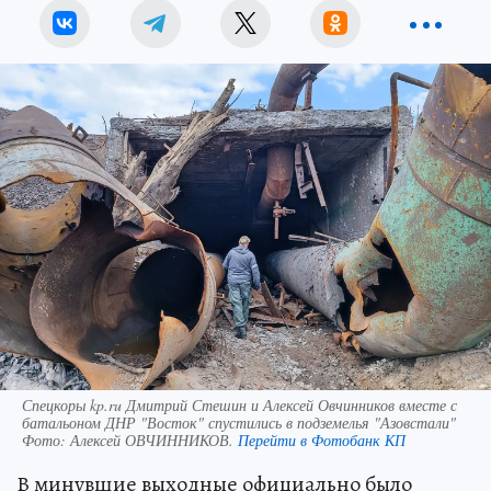
Спецкоры kp.ru Дмитрий Стешин и Алексей Овчинников вместе с
батальоном ДНР "Восток" спустились в подземелья "Азовстали"
Фото:
Алексей ОВЧИННИКОВ.
Перейти в Фотобанк КП
В минувшие выходные официально было