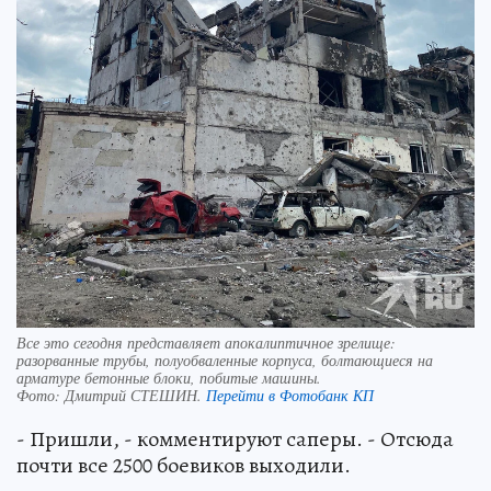
Все это сегодня представляет апокалиптичное зрелище:
разорванные трубы, полуобваленные корпуса, болтающиеся на
арматуре бетонные блоки, побитые машины.
Фото:
Дмитрий СТЕШИН.
Перейти в Фотобанк КП
- Пришли, - комментируют саперы. - Отсюда
почти все 2500 боевиков выходили.