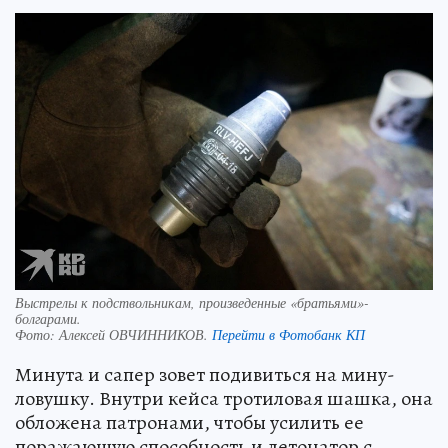
Выстрелы к подствольникам, произведенные «братьями»-
болгарами.
Фото:
Алексей ОВЧИННИКОВ.
Перейти в Фотобанк КП
Минута и сапер зовет подивиться на мину-
ловушку. Внутри кейса тротиловая шашка, она
обложена патронами, чтобы усилить ее
поражающую способность и детонатор с