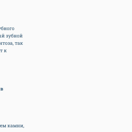
убного
ый зубной
нтоза, так
т к
ов
атем камни,