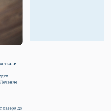
ся ткани
ь
едко
 Лечение
т лазера до