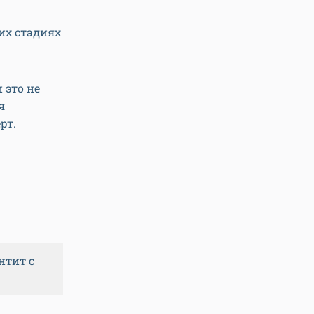
них стадиях
 это не
я
рт.
нтит с