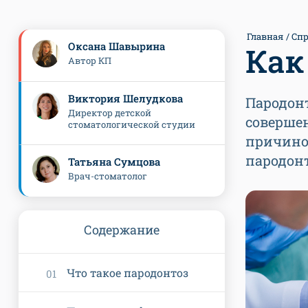
Главная
Спр
Оксана Шавырина
Как
Автор КП
Виктория Шелудкова
Пародонт
Директор детской
совершен
стоматологической студии
причиной
пародонт
Татьяна Сумцова
Врач-стоматолог
Содержание
Что такое пародонтоз