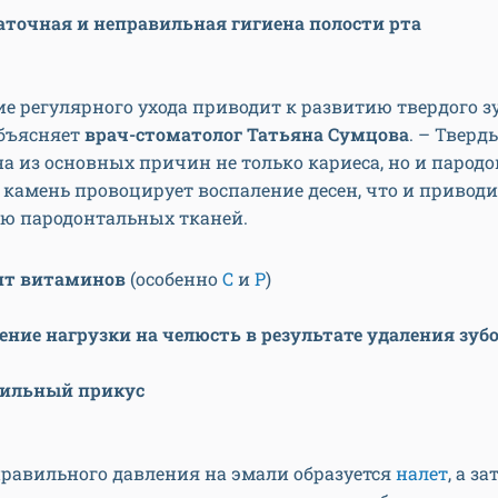
аточная и неправильная гигиена полости рта
ие регулярного ухода приводит к развитию твердого з
объясняет
врач-стоматолог Татьяна Сумцова
. – Тверд
на из основных причин не только кариеса, но и пародо
 камень провоцирует воспаление десен, что и приводи
ю пародонтальных тканей.
ит витаминов
(особенно
С
и
Р
)
ние нагрузки на челюсть в результате удаления зуб
ильный прикус
правильного давления на эмали образуется
налет
, а з