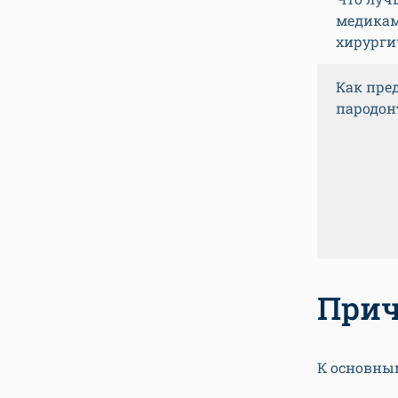
медикам
хирурги
Как пре
пародон
Прич
К основны