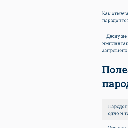
Как отмеч
пародонто
– Десну не
имплантац
запрещена 
Поле
паро
Пародон
одно и т
Что луч