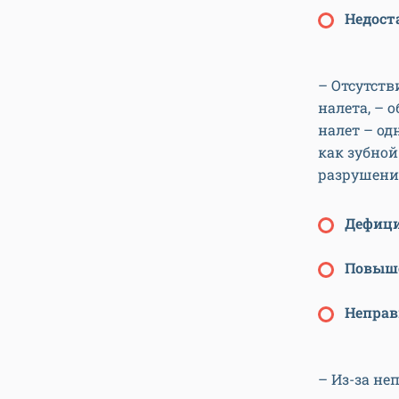
Недост
– Отсутств
налета, – 
налет – од
как зубной
разрушени
Дефиц
Повыше
Неправ
– Из-за не