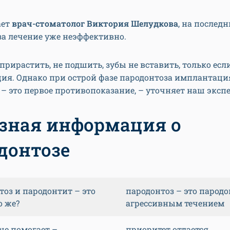
ает
врач-стоматолог Виктория Шелудкова
, на послед
за лечение уже неэффективно.
 прирастить, не подшить, зубы не вставить, только если
ия. Однако при острой фазе пародонтоза имплантаци
– это первое противопоказание, – уточняет наш экспе
зная информация о
донтозе
тоз и пародонтит – это
пародонтоз – это пародо
о же?
агрессивным течением
ше помогает –
приоритет отдается