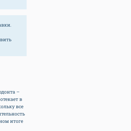
авки.
авить
одонта –
отекает в
кольку все
ительность
чном итоге