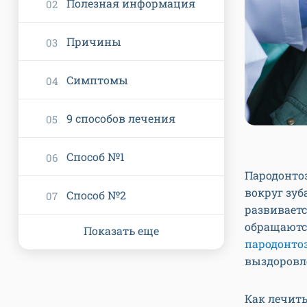
Полезная информация
Причины
Симптомы
9 способов лечения
Способ №1
Пародонтоз
вокруг зуб
Способ №2
развиваетс
обращаютс
Показать еще
пародонто
выздоровле
Как лечить