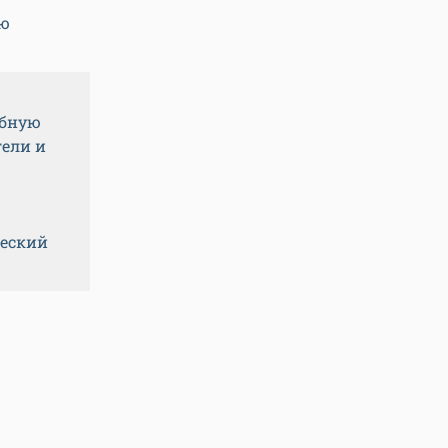
ию
убную
гели и
еский