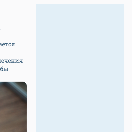
з
ается
ь
лечения
убы