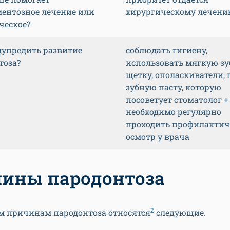
ентозное лечение или
хирургическому лечен
ческое?
дупредить развитие
соблюдать гигиену,
тоза?
использовать мягкую з
щетку, ополаскиватели, 
зубную пасту, которую
посоветует стоматолог +
необходимо регулярно
проходить профилактич
осмотр у врача
ины пародонтоза
2
м причинам пародонтоза относятся
следующие.