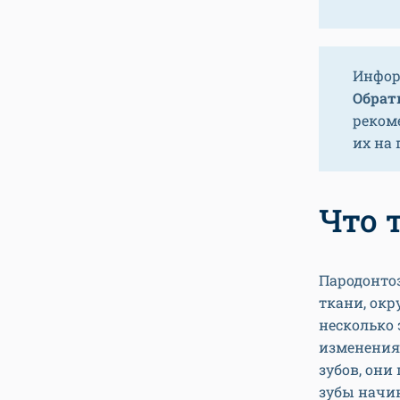
Инфор
Обрати
реком
их на
Что 
Пародонтоз
ткани, окр
несколько 
изменения
зубов, они
зубы начи