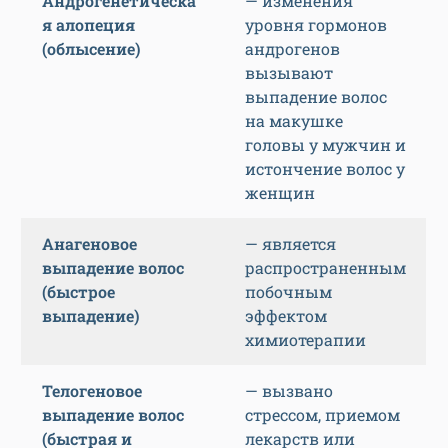
Андрогенетическа
— изменения
я алопеция
уровня гормонов
(облысение)
андрогенов
вызывают
выпадение волос
на макушке
головы у мужчин и
истончение волос у
женщин
Анагеновое
— является
выпадение волос
распространенным
(быстрое
побочным
выпадение)
эффектом
химиотерапии
Телогеновое
— вызвано
выпадение волос
стрессом, приемом
(быстрая и
лекарств или