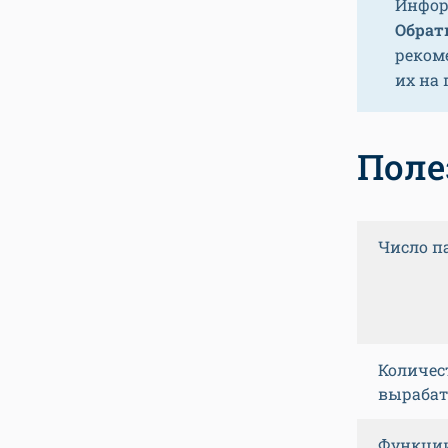
Инфор
Обрати
реком
их на
Поле
Число п
Количес
вырабат
Функции