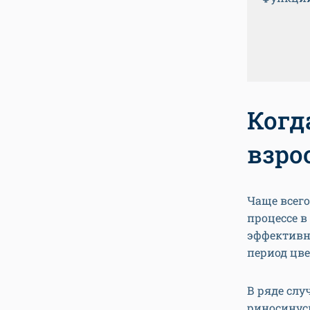
Когд
взро
Чаще всег
процессе в
эффективн
период цве
В ряде сл
риносинуси