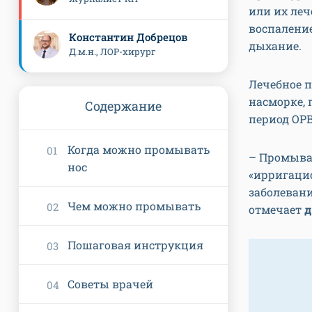
или их ле
воспаление
Константин Добрецов
дыхание.
Д.м.н., ЛОР-хирург
Лечебное 
насморке, 
Содержание
период ОР
Когда можно промывать
– Промыва
нос
«ирригаци
заболевани
Чем можно промывать
отмечает
д
Пошаговая инструкция
Советы врачей