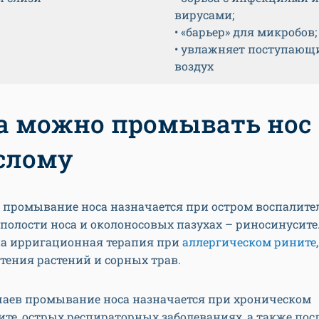
вирусами;
• «барьер» для микробов;
• увлажняет поступающ
воздух
а можно промывать нос
слому
о промывание носа назначается при остром воспалит
 полости носа и околоносовых пазухах – риносинусите
а ирригационная терапия при
аллергическом рините
тения растений и сорных трав.
учаев промывание носа назначается при хроническом
те, острых респираторных заболеваниях, а также пос