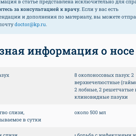
мация в статье представлена исключительно для спр
тесь за консультацией к врачу.
Если у вас есть
ендации и дополнения по материалу, вы можете отпр
 почту
doctor@kp.ru
.
зная информация о носе
азух
8 околоносовых пазух: 2
верхнечелюстные (гаймо
2 лобные, 2 решетчатые 
клиновидные пазухи
тво слизи,
около 500 мл
ываемое в сутки
 слизи
• борьба с инфекциями и