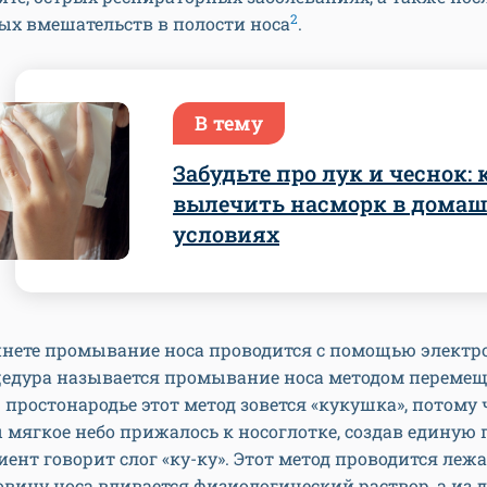
2
ых вмешательств в полости носа
.
В тему
Забудьте про лук и чеснок: 
вылечить насморк в дома
условиях
нете промывание носа проводится с помощью электро
цедура называется промывание носа методом перемещ
В простонародье этот метод зовется «кукушка», потому 
ы мягкое небо прижалось к носоглотке, создав единую 
иент говорит слог «ку-ку». Этот метод проводится лежа
овину носа вливается физиологический раствор, а из 