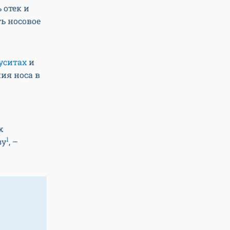
отек и
ть носовое
уситах
и
ия носа в
х
1
зу
, –