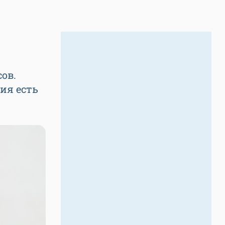
ов.
ия есть