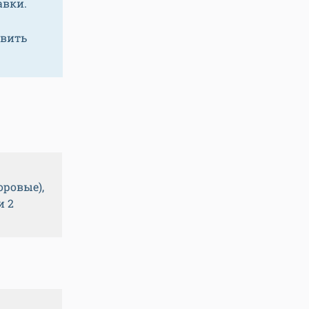
авки.
авить
ровые),
и 2