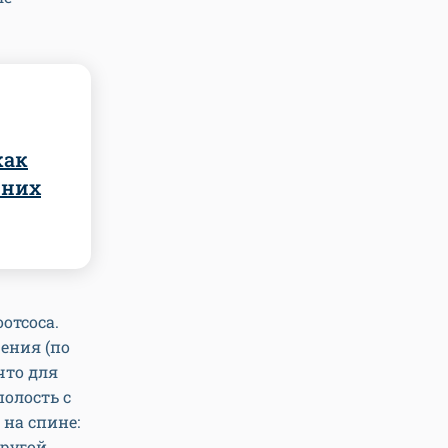
как
шних
отсоса.
ения (по
что для
полость с
 на спине:
другой