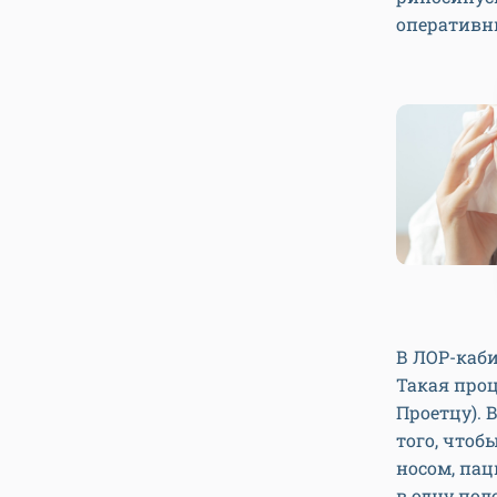
оперативн
В ЛОР-каби
Такая про
Проетцу). 
того, чтоб
носом, пац
в одну пол