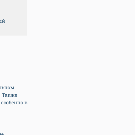
ий
ельном
. Также
, особенно в
ле