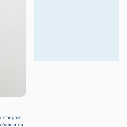
аствором.
 болезней