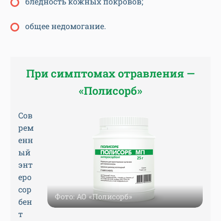
бледность кожных покровов;
общее недомогание.
При симптомах отравления —
«Полисорб»
Сов
рем
енн
ый
энт
еро
сор
Фото: АО «Полисорб»
бен
т