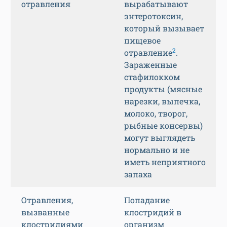
отравления
вырабатывают
энтеротоксин,
который вызывает
пищевое
2
отравление
.
Зараженные
стафилокком
продукты (мясные
нарезки, выпечка,
молоко, творог,
рыбные консервы)
могут выглядеть
нормально и не
иметь неприятного
запаха
Отравления,
Попадание
вызванные
клостридий в
клостридиями
организм