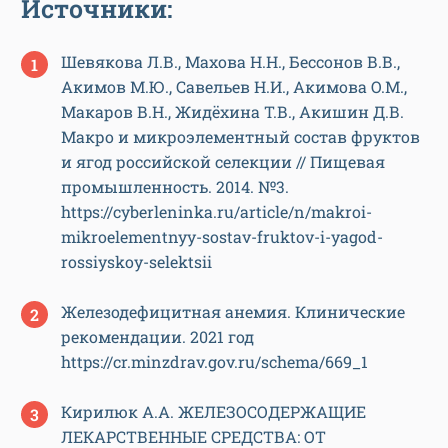
Источники:
Шевякова Л.В., Махова Н.Н., Бессонов В.В.,
Акимов М.Ю., Савельев Н.И., Акимова О.М.,
Макаров В.Н., Жидёхина Т.В., Акишин Д.В.
Макро и микроэлементный состав фруктов
и ягод российской селекции // Пищевая
промышленность. 2014. №3.
https://cyberleninka.ru/article/n/makroi-
mikroelementnyy-sostav-fruktov-i-yagod-
rossiyskoy-selektsii
Железодефицитная анемия. Клинические
рекомендации. 2021 год
https://cr.minzdrav.gov.ru/schema/669_1
Кирилюк А.А. ЖЕЛЕЗОСОДЕРЖАЩИЕ
ЛЕКАРСТВЕННЫЕ СРЕДСТВА: ОТ