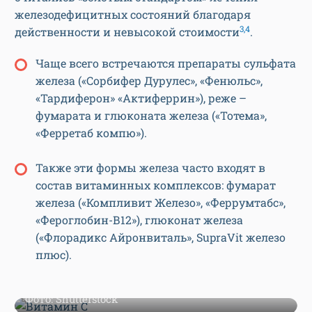
железодефицитных состояний благодаря
3,4
действенности и невысокой стоимости
.
Чаще всего встречаются препараты сульфата
железа («Сорбифер Дурулес», «Фенюльс»,
«Тардиферон» «Актиферрин»), реже –
фумарата и глюконата железа («Тотема»,
«Ферретаб компю»).
Также эти формы железа часто входят в
состав витаминных комплексов: фумарат
железа («Компливит Железо», «Феррумтабс»,
«Фероглобин-В12»), глюконат железа
(«Флорадикс Айронвиталь», SupraVit железо
плюс).
Фото: Shutterstock