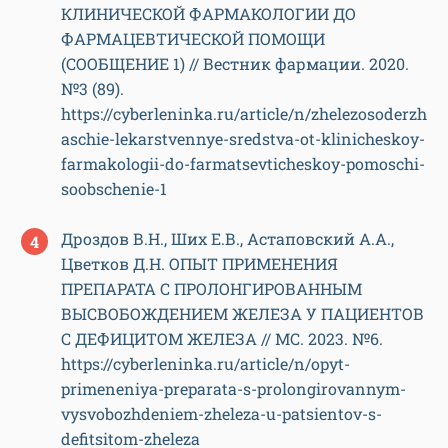
КЛИНИЧЕСКОЙ ФАРМАКОЛОГИИ ДО
ФАРМАЦЕВТИЧЕСКОЙ ПОМОЩИ
(СООБЩЕНИЕ 1) // Вестник фармации. 2020.
№3 (89).
https://cyberleninka.ru/article/n/zhelezosoderzh
aschie-lekarstvennye-sredstva-ot-klinicheskoy-
farmakologii-do-farmatsevticheskoy-pomoschi-
soobschenie-1
Дроздов В.Н., Ших Е.В., Астаповский А.А.,
Цветков Д.Н. ОПЫТ ПРИМЕНЕНИЯ
ПРЕПАРАТА С ПРОЛОНГИРОВАННЫМ
ВЫСВОБОЖДЕНИЕМ ЖЕЛЕЗА У ПАЦИЕНТОВ
С ДЕФИЦИТОМ ЖЕЛЕЗА // МС. 2023. №6.
https://cyberleninka.ru/article/n/opyt-
primeneniya-preparata-s-prolongirovannym-
vysvobozhdeniem-zheleza-u-patsientov-s-
defitsitom-zheleza