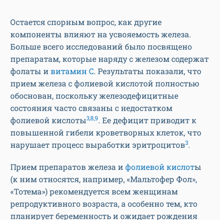
Остается спорным вопрос, как другие
компоненты влияют на усвояемость железа.
Больше всего исследований было посвящено
препаратам, которые наряду с железом содержат
фолаты и
витамин С
. Результаты показали, что
прием железа с фолиевой кислотой полностью
обоснован, поскольку железодефицитные
состояния часто связаны с недостатком
3,8,9
фолиевой кислоты
. Ее дефицит приводит к
повышенной гибели кроветворных клеток, что
3
нарушает процесс выработки эритроцитов
.
Прием препаратов железа и
фолиевой кислот
ы
(к ним относятся, например, «Мальтофер Фол»,
«Тотема») рекомендуется всем женщинам
репродуктивного возраста, а особенно тем, кто
планирует беременность и ожидает рождения