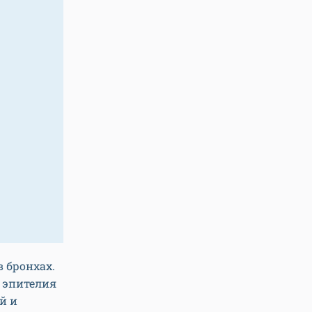
в бронхах.
и эпителия
й и