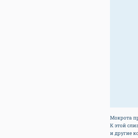
Мокрота пр
К этой сли
и другие 