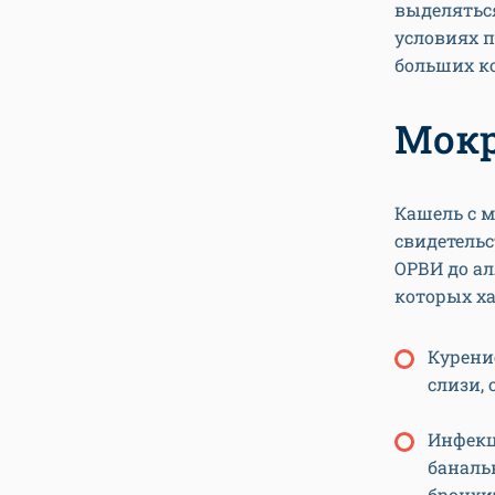
выделятьс
условиях 
больших к
Мокр
Кашель с 
свидетельс
ОРВИ до ал
которых ха
Курени
слизи,
Инфекц
баналь
бронхи