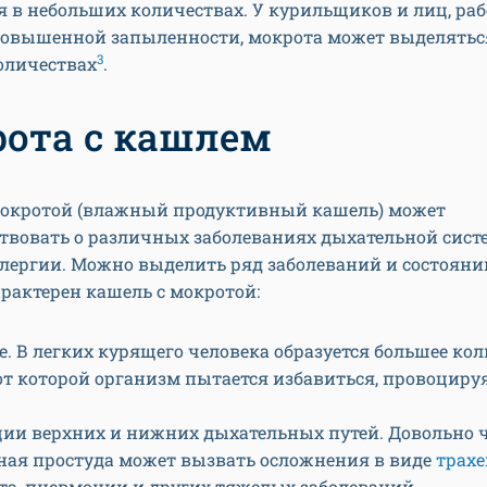
я в небольших количествах. У курильщиков и лиц, ра
повышенной запыленности, мокрота может выделятьс
3
оличествах
.
ота с кашлем
мокротой (влажный продуктивный кашель) может
твовать о различных заболеваниях дыхательной сист
лергии. Можно выделить ряд заболеваний и состояни
рактерен кашель с мокротой:
е. В легких курящего человека образуется большее ко
 от которой организм пытается избавиться, провоциру
ии верхних и нижних дыхательных путей. Довольно 
ная простуда может вызвать осложнения в виде
трахе
та, пневмонии и других тяжелых заболеваний,