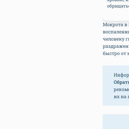
обращатьс
Мокрота в 
воспалени
человеку г
раздражени
быстро от 
Инфор
Обрати
реком
их на