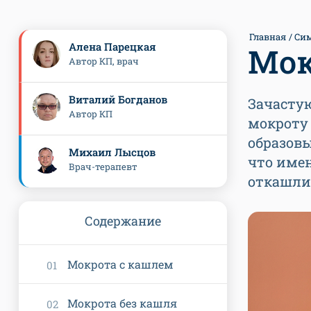
Главная
Си
Алена Парецкая
Мок
Автор КП, врач
Виталий Богданов
Зачасту
Автор КП
мокроту 
образовы
Михаил Лысцов
что име
Врач-терапевт
откашлив
Содержание
Мокрота с кашлем
Мокрота без кашля