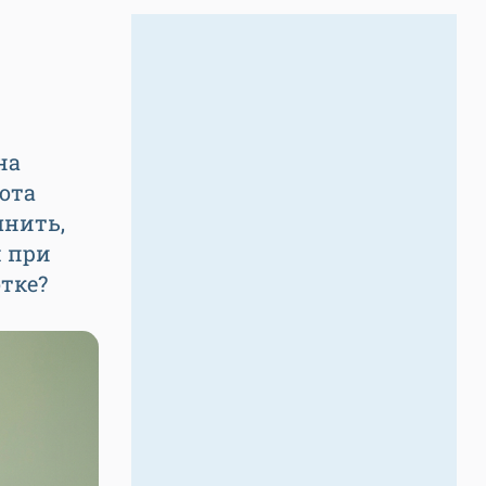
на
рота
чнить,
я при
тке?