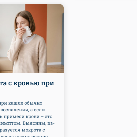
а с кровью при
при кашле обычно
 воспалении, а если
ь примеси крови – это
симптом. Выясним, из-
бразуется мокрота с
 когда нужно срочно