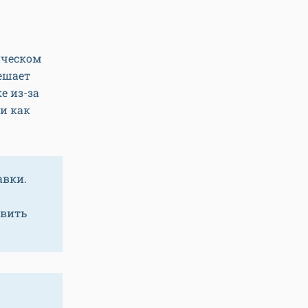
ическом
мешает
е из-за
и как
авки.
авить