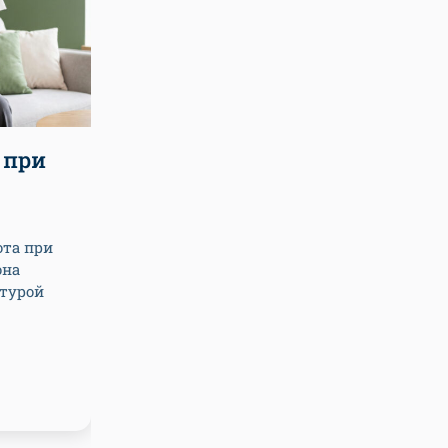
 при
ота при
она
турой