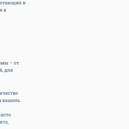
ботающих в
я в
емы – от
й, для
личество
я кашель.
часто
ита
,