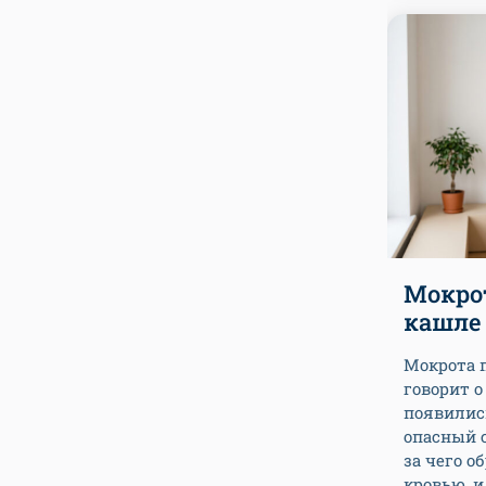
Мокрот
кашле
Мокрота 
говорит о
появилис
опасный 
за чего о
кровью, и