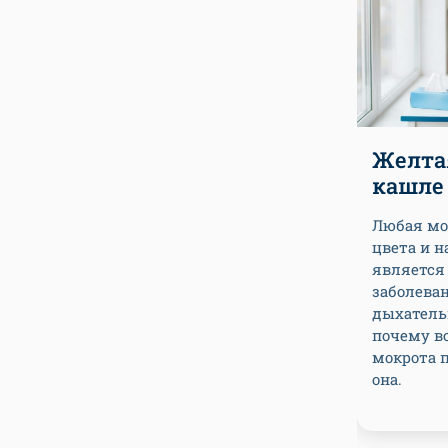
Желта
кашле
Любая мо
цвета и 
является
заболева
дыхатель
почему в
мокрота п
она.