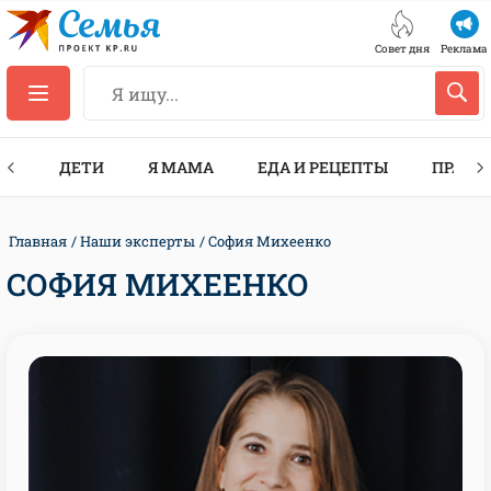
Совет дня
Реклама
ТЫ
ДЕТИ
Я МАМА
ЕДА И РЕЦЕПТЫ
ПРАЗД
Главная
Наши эксперты
София Михеенко
СОФИЯ МИХЕЕНКО