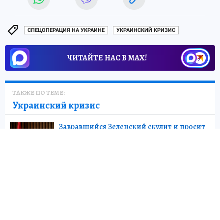
СПЕЦОПЕРАЦИЯ НА УКРАИНЕ
УКРАИНСКИЙ КРИЗИС
ЧИТАЙТЕ НАС В МАХ!
ТАКЖЕ ПО ТЕМЕ:
Украинский кризис
Завравшийся Зеленский скулит и просит
о пощаде:
Что не так с тремя вариантами
перемирия украинца
3 августа
ПОЛИТИКА
Реально угрожает именно Киев:
в
Херсонесе Таврическом отреагировали на
включение в список объектов ЮНЕСКО
под угрозой