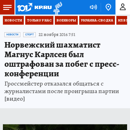
НОВОСТИ
ТОЛЬКО У НАС
ВОЕНКОРЫ
УКРАИНА: СВОДКА
КП В М
22 ноября 2016 7:51
НОВОСТИ
СПОРТ
Норвежский шахматист
Магнус Карлсен был
оштрафован за побег с пресс-
конференции
Гроссмейстер отказался общаться с
журналистами после проигрыша партии
[видео]