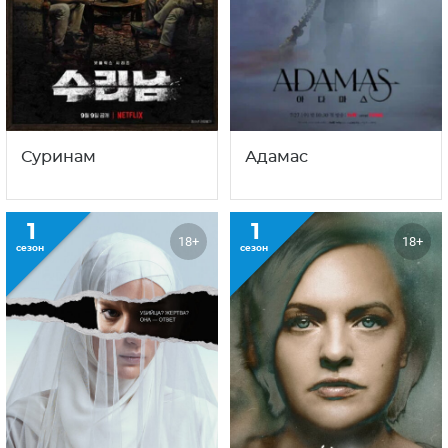
Суринам
Адамас
1
1
18+
18+
сезон
сезон