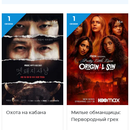
1
1
16+
16+
сезон
сезон
Охота на кабана
Милые обманщицы:
Первородный грех