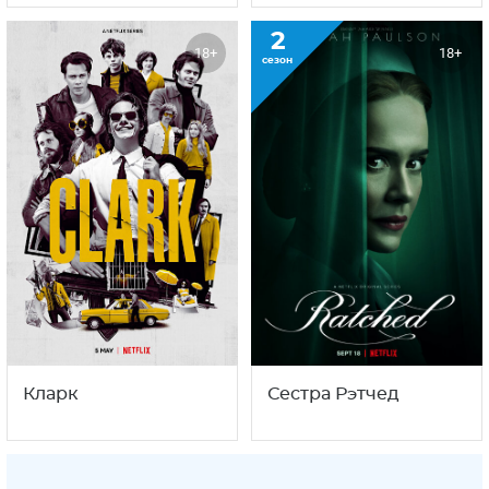
2
18+
18+
сезон
Кларк
Сестра Рэтчед