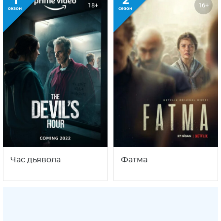
1
2
18+
16+
сезон
сезон
Час дьявола
Фатма