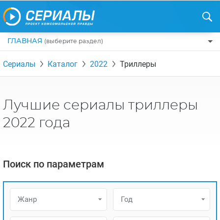
ГЛАВНАЯ
(выберите раздел)
ПО ЖАНРАМ
Сериалы
Каталог
2022
Триллеры
КОМЕДИИ
ПО СТРАНАМ
ДРАМЫ
США
РЕЦЕНЗИИ
Лучшие сериалы триллеры
УЖАСЫ
РОССИЯ
НА ВЫХОДНЫЕ
2022 года
БОЕВИКИ
АНГЛИЯ
НОВОСТИ
ТРИЛЛЕРЫ
ИТАЛИЯ
ИНТЕРЕСНО
Поиск по параметрам
ФЭНТЕЗИ
ТУРЦИЯ
НОВОСТИ ТУРЕЦКИХ СЕРИАЛОВ
ДЕТЕКТИВЫ
УКРАИНА
АЗИАТСКИЕ СЕРИАЛЫ
Жанр
Год
КРИМИНАЛ
КАНАДА
ИНТЕРВЬЮ
ФАНТАСТИКА