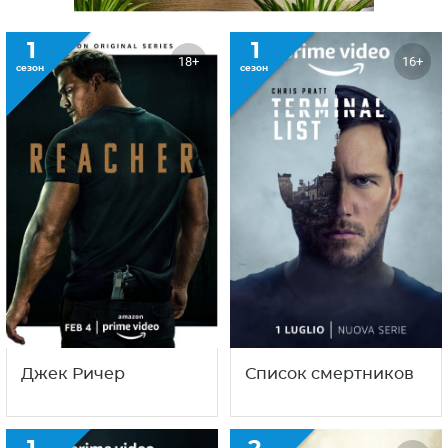
1
1
18+
16+
сезон
сезон
Джек Ричер
Список смертников