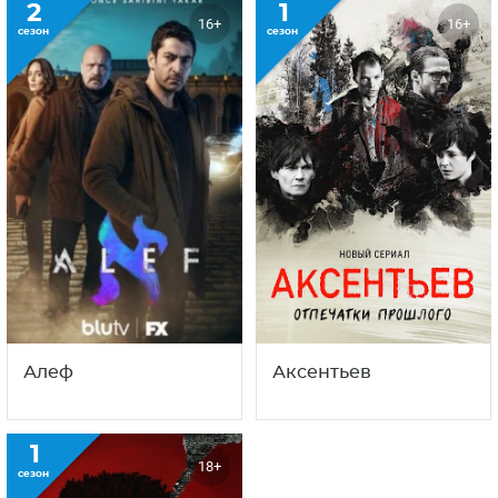
2
1
16+
16+
сезон
сезон
Алеф
Аксентьев
1
18+
сезон