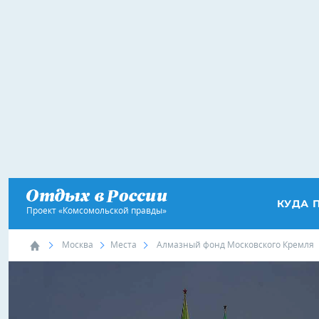
КУДА 
Проект «Комсомольской правды»
Москва
Места
Алмазный фонд Московского Кремля