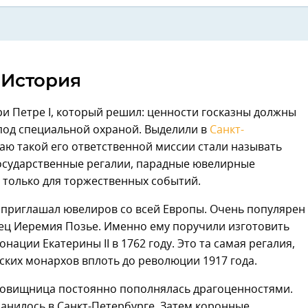
История
ри Петре I, который решил: ценности госказны должны
под специальной охраной. Выделили в
Санкт-
аю такой его ответственной миссии стали называть
государственные регалии, парадные ювелирные
 только для торжественных событий.
I приглашал ювелиров со всей Европы. Очень популярен
ец Иеремия Позье. Именно ему поручили изготовить
ации Екатерины II в 1762 году. Это та самая регалия,
ских монархов вплоть до революции 1917 года.
ровищница постоянно пополнялась драгоценностями.
анилось в Санкт-Петербурге. Затем коронные