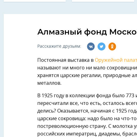
Алмазный фонд Моско
Расскажите друзьям:
Постоянная выставка в
Оружейной пала
называют ни много ни мало сокровищниц
хранятся царские регалии, природные а
металлов.
В 1925 году в коллекции фонда было 773 и
пересчитали все, что есть, осталось все
делись? Оказывается, начиная с 1925 го
царские сокровища: надо было на что-т
постреволюционную страну. С молотка 
российских императриц, диадемы, брасл