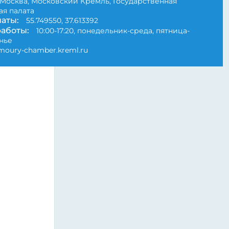
Москва, Московский Кремль, Государственная
я палата
аты:
55.749550, 37.613392
аботы:
10:00-17:20, понедельник-среда, пятница-
нье
moury-chamber.kreml.ru