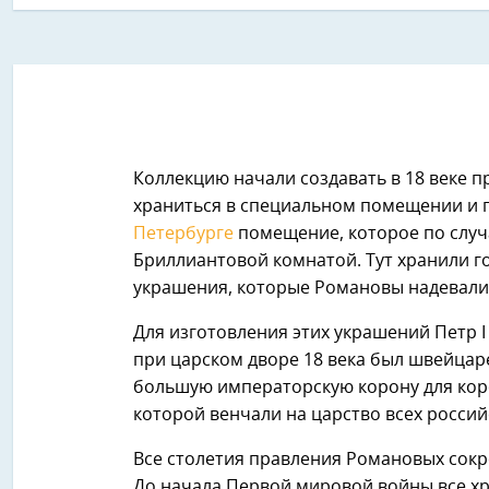
Коллекцию начали создавать в 18 веке п
храниться в специальном помещении и 
Петербурге
помещение, которое по случ
Бриллиантовой комнатой. Тут хранили 
украшения, которые Романовы надевали
Для изготовления этих украшений Петр 
при царском дворе 18 века был швейцар
большую императорскую корону для корон
которой венчали на царство всех россий
Все столетия правления Романовых сок
До начала Первой мировой войны все хр