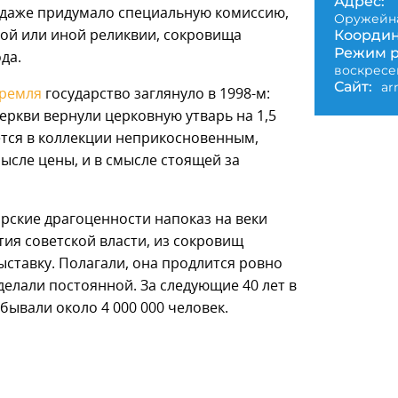
Адрес:
о даже придумало специальную комиссию,
Оружейна
Координ
ой или иной реликвии, сокровища
Режим р
да.
воскресе
Сайт:
ar
Кремля
государство заглянуло в 1998-м:
Церкви вернули церковную утварь на 1,5
ется в коллекции неприкосновенным,
ысле цены, и в смысле стоящей за
арские драгоценности напоказ на веки
етия советской власти, из сокровищ
ставку. Полагали, она продлится ровно
делали постоянной. За следующие 40 лет в
ывали около 4 000 000 человек.