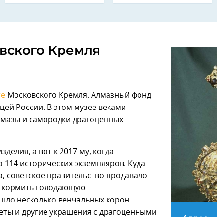
вского Кремля
те
Московского Кремля. Алмазный фонд
ей России. В этом музее веками
лмазы и самородки драгоценных
зделия, а вот к 2017-му, когда
го 114 исторических экземпляров. Куда
да, советское правительство продавало
о кормить голодающую
ушло несколько венчальных корон
еты и другие украшения с драгоценными