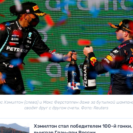
с Хэмилтон (слева) и Макс Ферстаппен даже за бутылкой шампан
сводят друг с другом счеты. Фото: Reuters
Хэмилтон стал победителем 100-й гонки,
выиграв Гран-при России