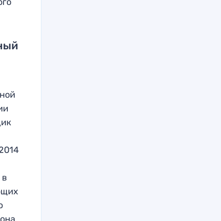
ого
тный
дной
ии
щик
 2014
 в
ющих
о
тона