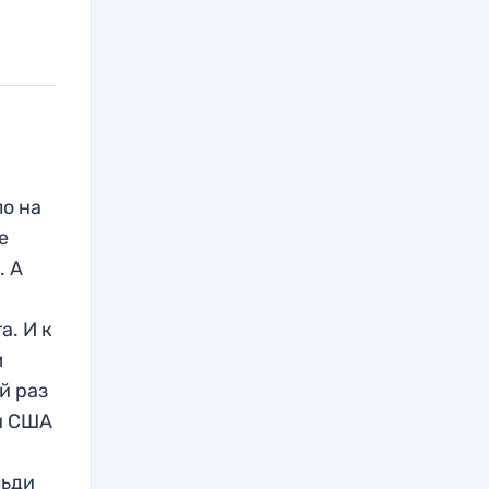
о на
е
. А
а. И к
м
й раз
ри США
льди