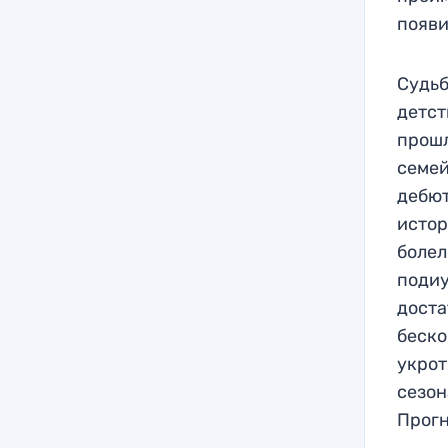
появи
Судьб
детст
прошл
семей
дебют
истор
болел
подиу
доста
беско
укрот
сезон
Прогн