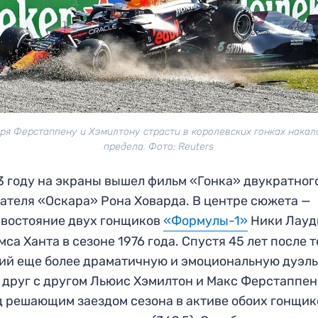
ря Ферстаппену и Хэмилтону страсти в королевских гонках накал
предела. Фото: Reuters
3 году на экраны вышел фильм «Гонка» двукратног
ателя «Оскара» Рона Ховарда. В центре сюжета —
востояние двух гонщиков
«Формулы-1»
Ники Лауд
са Ханта в сезоне 1976 года. Спустя 45 лет после т
ий еще более драматичную и эмоциональную дуэл
 друг с другом Льюис Хэмилтон и Макс Ферстаппен
 решающим заездом сезона в активе обоих гонщик