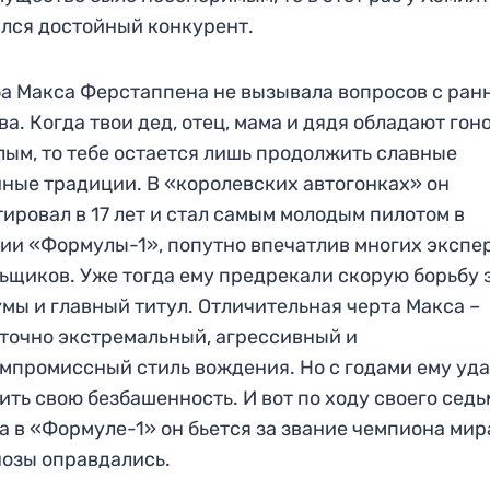
лся достойный конкурент.
а Макса Ферстаппена не вызывала вопросов с ран
ва. Когда твои дед, отец, мама и дядя обладают го
ым, то тебе остается лишь продолжить славные
ные традиции. В «королевских автогонках» он
ировал в 17 лет и стал самым молодым пилотом в
ии «Формулы-1», попутно впечатлив многих экспе
ьщиков. Уже тогда ему предрекали скорую борьбу 
мы и главный титул. Отличительная черта Макса –
точно экстремальный, агрессивный и
мпромиссный стиль вождения. Но с годами ему уд
ить свою безбашенность. И вот по ходу своего седь
а в «Формуле-1» он бьется за звание чемпиона мир
озы оправдались.