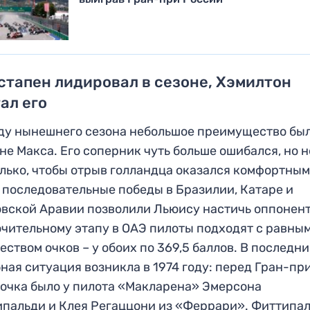
тапен лидировал в сезоне, Хэмилтон
ал его
ду нынешнего сезона небольшое преимущество был
не Макса. Его соперник чуть больше ошибался, но н
лько, чтобы отрыв голландца оказался комфортным
 последовательные победы в Бразилии, Катаре и
вской Аравии позволили Льюису настичь оппонент
чительному этапу в ОАЭ пилоты подходят с равны
еством очков – у обоих по 369,5 баллов. В последни
ная ситуация возникла в 1974 году: перед Гран-п
 очка было у пилота «Макларена» Эмерсона
пальди и Клея Регаццони из «Феррари». Фиттипа