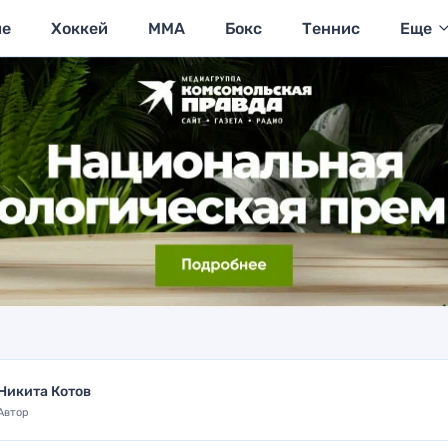
ие
Хоккей
MMA
Бокс
Теннис
Еще
Никита Котов
Автор