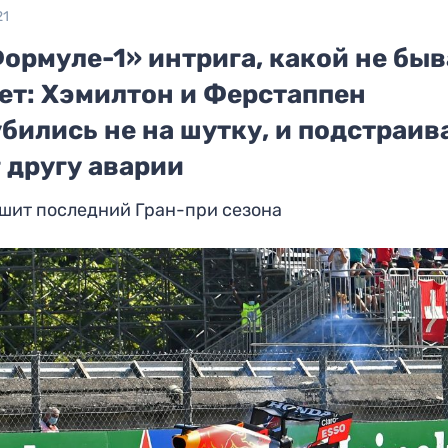
21
ормуле-1» интрига, какой не бы
лет: Хэмилтон и Ферстаппен
бились не на шутку, и подстраи
 другу аварии
шит последний Гран-при сезона