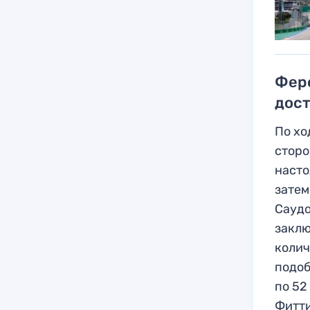
Ферс
дост
По хо
сторо
насто
затем
Саудо
заклю
колич
подоб
по 52
Фитти