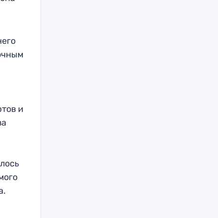
него
ночным
ртов и
за
алось
мого
а.