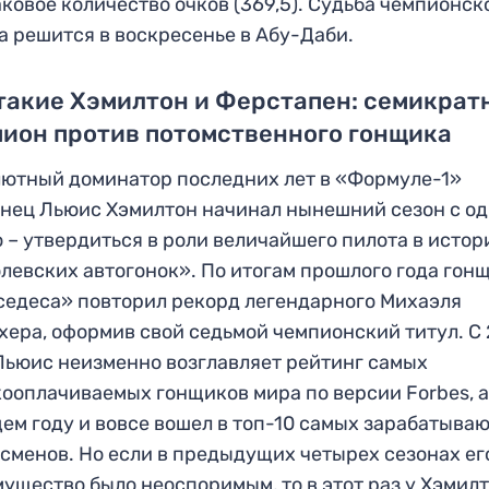
ковое количество очков (369,5). Судьба чемпионск
а решится в воскресенье в Абу-Даби.
такие Хэмилтон и Ферстапен: семикра
ион против потомственного гонщика
ютный доминатор последних лет в «Формуле-1»
нец Льюис Хэмилтон начинал нынешний сезон с о
 – утвердиться в роли величайшего пилота в истор
левских автогонок». По итогам прошлого года гон
едеса» повторил рекорд легендарного Михаэля
ера, оформив свой седьмой чемпионский титул. С
Льюис неизменно возглавляет рейтинг самых
ооплачиваемых гонщиков мира по версии Forbes, а
ем году и вовсе вошел в топ-10 самых зарабатыва
сменов. Но если в предыдущих четырех сезонах ег
ущество было неоспоримым, то в этот раз у Хэмил