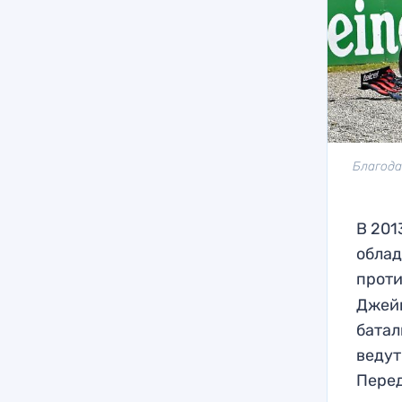
Благода
В 201
облад
проти
Джейм
батал
ведут
Перед