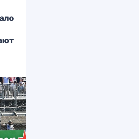
вало
вают