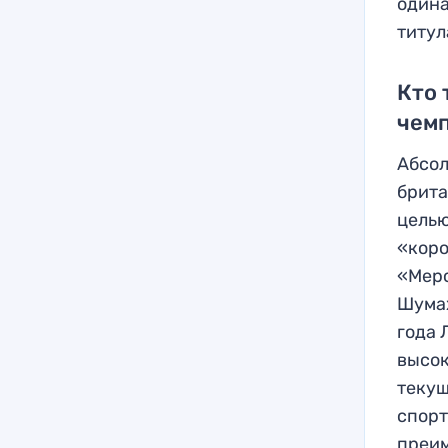
одина
титул
Кто 
чемп
Абсол
брита
целью
«коро
«Мерс
Шумах
года 
высок
текущ
спорт
преим