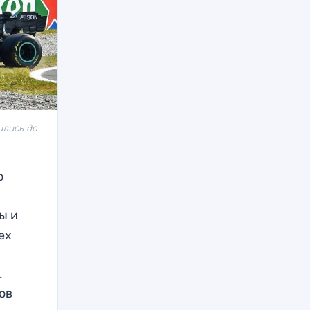
ились до
о
ы и
ех
ь
.
ов